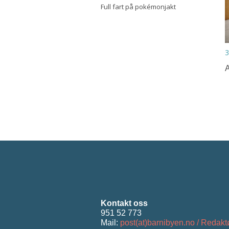
Full fart på pokémonjakt
3
A
Kontakt oss
951 52 773
Mail:
post(at)barnibyen.no / Redakt