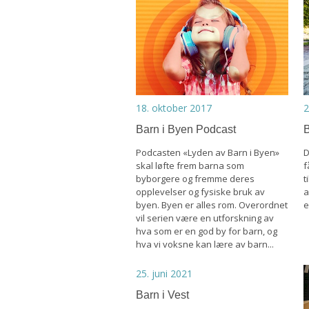
18. oktober 2017
2
Barn i Byen Podcast
B
Podcasten «Lyden av Barn i Byen»
D
skal løfte frem barna som
f
byborgere og fremme deres
t
opplevelser og fysiske bruk av
a
byen. Byen er alles rom. Overordnet
e
vil serien være en utforskning av
hva som er en god by for barn, og
hva vi voksne kan lære av barn...
25. juni 2021
Barn i Vest