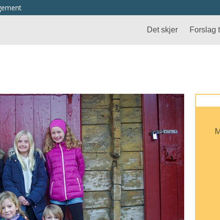
ngement
Det skjer
Forslag ti
M