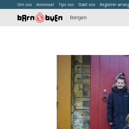
Om oss
Annonser
Tips oss
Støtt oss
Registrer arra
Bergen