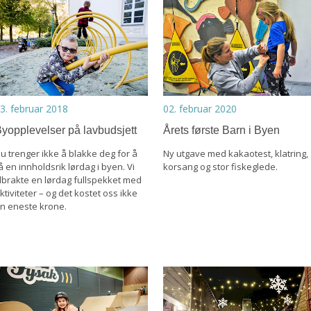
3. februar 2018
02. februar 2020
yopplevelser på lavbudsjett
Årets første Barn i Byen
u trenger ikke å blakke deg for å
Ny utgave med kakaotest, klatring,
å en innholdsrik lørdag i byen. Vi
korsang og stor fiskeglede.
ilbrakte en lørdag fullspekket med
ktiviteter – og det kostet oss ikke
n eneste krone.