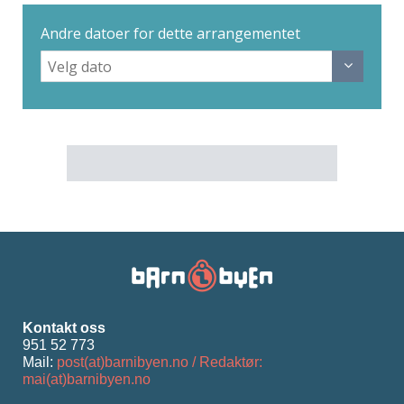
Andre datoer for dette arrangementet
Kontakt oss
951 52 773
Mail:
post(at)barnibyen.no / Redaktør:
mai(at)barnibyen.no