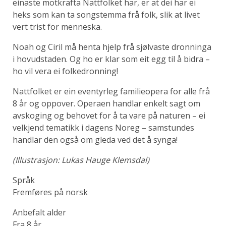
einaste motkrafta Nattfolket har, er at dei har ei
heks som kan ta songstemma frå folk, slik at livet
vert trist for menneska.
Noah og Ciril må henta hjelp frå sjølvaste dronninga
i hovudstaden. Og ho er klar som eit egg til å bidra –
ho vil vera ei folkedronning!
Nattfolket er ein eventyrleg familieopera for alle frå
8 år og oppover. Operaen handlar enkelt sagt om
avskoging og behovet for å ta vare på naturen – ei
velkjend tematikk i dagens Noreg – samstundes
handlar den også om gleda ved det å synga!
(Illustrasjon: Lukas Hauge Klemsdal)
Språk
Fremføres på norsk
Anbefalt alder
Fra 8 år