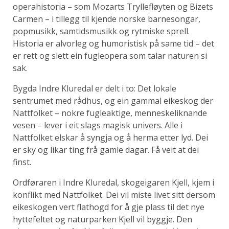
operahistoria – som Mozarts Tryllefløyten og Bizets
Carmen – i tillegg til kjende norske barnesongar,
popmusikk, samtidsmusikk og rytmiske sprell.
Historia er alvorleg og humoristisk på same tid – det
er rett og slett ein fugleopera som talar naturen si
sak.
Bygda Indre Kluredal er delt i to: Det lokale
sentrumet med rådhus, og ein gammal eikeskog der
Nattfolket – nokre fugleaktige, menneskeliknande
vesen – lever i eit slags magisk univers. Alle i
Nattfolket elskar å syngja og å herma etter lyd. Dei
er sky og likar ting frå gamle dagar. Få veit at dei
finst.
Ordføraren i Indre Kluredal, skogeigaren Kjell, kjem i
konflikt med Nattfolket. Dei vil miste livet sitt dersom
eikeskogen vert flathogd for å gje plass til det nye
hyttefeltet og naturparken Kjell vil byggje. Den