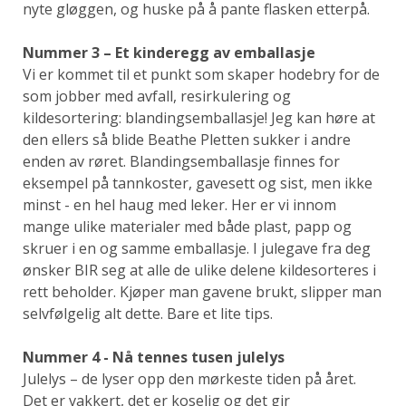
nyte gløggen, og huske på å pante flasken etterpå.
Nummer 3 – Et kinderegg av emballasje
Vi er kommet til et punkt som skaper hodebry for de
som jobber med avfall, resirkulering og
kildesortering: blandingsemballasje! Jeg kan høre at
den ellers så blide Beathe Pletten sukker i andre
enden av røret. Blandingsemballasje finnes for
eksempel på tannkoster, gavesett og sist, men ikke
minst - en hel haug med leker. Her er vi innom
mange ulike materialer med både plast, papp og
skruer i en og samme emballasje. I julegave fra deg
ønsker BIR seg at alle de ulike delene kildesorteres i
rett beholder. Kjøper man gavene brukt, slipper man
selvfølgelig alt dette. Bare et lite tips.
Nummer 4 - Nå tennes tusen julelys
Julelys – de lyser opp den mørkeste tiden på året.
Det er vakkert, det er koselig og det gir