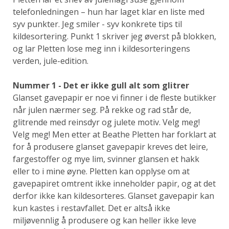
telefonledningen – hun har laget klar en liste med
syv punkter. Jeg smiler - syv konkrete tips til
kildesortering. Punkt 1 skriver jeg øverst på blokken,
og lar Pletten lose meg inn i kildesorteringens
verden, jule-edition.
Nummer 1 - Det er ikke gull alt som glitrer
Glanset gavepapir er noe vi finner i de fleste butikker
når julen nærmer seg. På rekke og rad står de,
glitrende med reinsdyr og julete motiv. Velg meg!
Velg meg! Men etter at Beathe Pletten har forklart at
for å produsere glanset gavepapir kreves det leire,
fargestoffer og mye lim, svinner glansen et hakk
eller to i mine øyne. Pletten kan opplyse om at
gavepapiret omtrent ikke inneholder papir, og at det
derfor ikke kan kildesorteres. Glanset gavepapir kan
kun kastes i restavfallet. Det er altså ikke
miljøvennlig å produsere og kan heller ikke leve