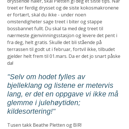
dryssende nåler, skal Pletten gi deg et siste tips. Når
treet er ferdig drysset og de siste kokosmakronene
er fortært, skal du ikke - under noen
omstendigheter sage treet i biter og stappe
bossbannet fullt. Du skal ta med deg treet til
nærmeste gjenvinningsstasjon og levere det pent i
fra deg, helt gratis. Skulle det bli stående på
terrassen til godt ut i februar, fortvil ikke, tilbudet
gjelder helt frem til 01.mars. Da er det jo snart påske
da!
"Selv om hodet fylles av
bjelleklang og listene er metervis
lang, er det en oppgave vi ikke må
glemme i julehøytiden;
kildesortering!"
Tusen takk Beathe Pletten og BIR!