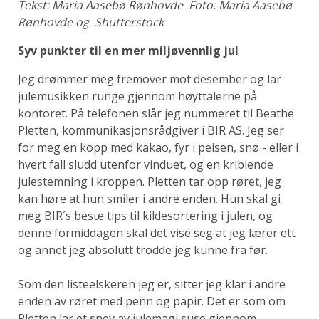
Tekst: Maria Aasebø Rønhovde Foto: Maria Aasebø
Rønhovde og Shutterstock
Syv punkter til en mer miljøvennlig jul
Jeg drømmer meg fremover mot desember og lar
julemusikken runge gjennom høyttalerne på
kontoret. På telefonen slår jeg nummeret til Beathe
Pletten, kommunikasjonsrådgiver i BIR AS. Jeg ser
for meg en kopp med kakao, fyr i peisen, snø - eller i
hvert fall sludd utenfor vinduet, og en kriblende
julestemning i kroppen. Pletten tar opp røret, jeg
kan høre at hun smiler i andre enden. Hun skal gi
meg BIR´s beste tips til kildesortering i julen, og
denne formiddagen skal det vise seg at jeg lærer ett
og annet jeg absolutt trodde jeg kunne fra før.
Som den listeelskeren jeg er, sitter jeg klar i andre
enden av røret med penn og papir. Det er som om
Pletten lar et snev av julemagi suse gjennom