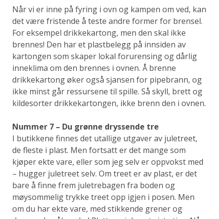
Når vi er inne på fyring i ovn og kampen om ved, kan
det være fristende å teste andre former for brensel.
For eksempel drikkekartong, men den skal ikke
brennes! Den har et plastbelegg på innsiden av
kartongen som skaper lokal forurensing og dårlig
inneklima om den brennes i ovnen. Å brenne
drikkekartong øker også sjansen for pipebrann, og
ikke minst går ressursene til spille. Så skyll, brett og
kildesorter drikkekartongen, ikke brenn den i ovnen.
Nummer 7 – Du grønne dryssende tre
I butikkene finnes det utallige utgaver av juletreet,
de fleste i plast. Men fortsatt er det mange som
kjøper ekte vare, eller som jeg selv er oppvokst med
– hugger juletreet selv. Om treet er av plast, er det
bare å finne frem juletrebagen fra boden og
møysommelig trykke treet opp igjen i posen. Men
om du har ekte vare, med stikkende grener og