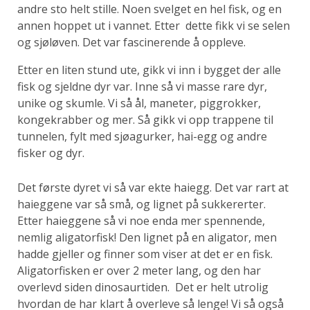
andre sto helt stille. Noen svelget en hel fisk, og en
annen hoppet ut i vannet. Etter dette fikk vi se selen
og sjøløven. Det var fascinerende å oppleve.
Etter en liten stund ute, gikk vi inn i bygget der alle
fisk og sjeldne dyr var. Inne så vi masse rare dyr,
unike og skumle. Vi så ål, maneter, piggrokker,
kongekrabber og mer. Så gikk vi opp trappene til
tunnelen, fylt med sjøagurker, hai-egg og andre
fisker og dyr.
Det første dyret vi så var ekte haiegg. Det var rart at
haieggene var så små, og lignet på sukkererter.
Etter haieggene så vi noe enda mer spennende,
nemlig aligatorfisk! Den lignet på en aligator, men
hadde gjeller og finner som viser at det er en fisk.
Aligatorfisken er over 2 meter lang, og den har
overlevd siden dinosaurtiden. Det er helt utrolig
hvordan de har klart å overleve så lenge! Vi så også