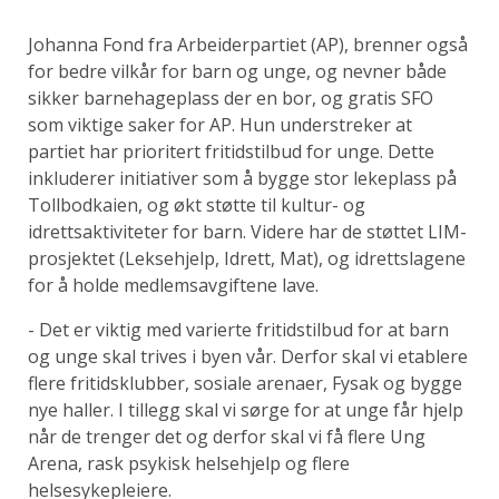
Johanna Fond fra Arbeiderpartiet (AP), brenner også
for bedre vilkår for barn og unge, og nevner både
sikker barnehageplass der en bor, og gratis SFO
som viktige saker for AP. Hun understreker at
partiet har prioritert fritidstilbud for unge. Dette
inkluderer initiativer som å bygge stor lekeplass på
Tollbodkaien, og økt støtte til kultur- og
idrettsaktiviteter for barn. Videre har de støttet LIM-
prosjektet (Leksehjelp, Idrett, Mat), og idrettslagene
for å holde medlemsavgiftene lave.
- Det er viktig med varierte fritidstilbud for at barn
og unge skal trives i byen vår. Derfor skal vi etablere
flere fritidsklubber, sosiale arenaer, Fysak og bygge
nye haller. I tillegg skal vi sørge for at unge får hjelp
når de trenger det og derfor skal vi få flere Ung
Arena, rask psykisk helsehjelp og flere
helsesykepleiere.