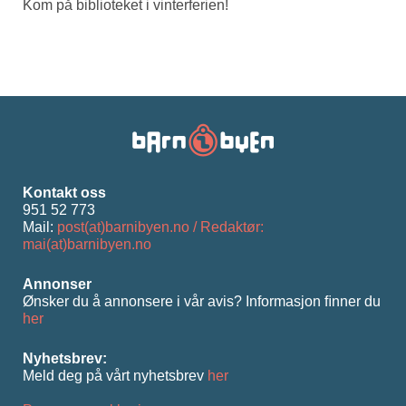
Kom på biblioteket i vinterferien!
Kontakt oss
951 52 773
Mail:
post(at)barnibyen.no / Redaktør:
mai(at)barnibyen.no
Annonser
Ønsker du å annonsere i vår avis? Informasjon ﬁnner du
her
Nyhetsbrev:
Meld deg på vårt nyhetsbrev
her