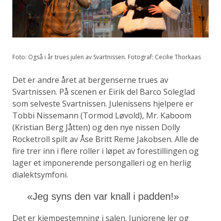
Foto: Også i år trues julen av Svartnissen. Fotograf: Cecilie Thorkaas
Det er andre året at bergenserne trues av
Svartnissen. På scenen er Eirik del Barco Soleglad
som selveste Svartnissen. Julenissens hjelpere er
Tobbi Nissemann (Tormod Løvold), Mr. Kaboom
(Kristian Berg Jåtten) og den nye nissen Dolly
Rocketroll spilt av Åse Britt Reme Jakobsen. Alle de
fire trer inn i flere roller i løpet av forestillingen og
lager et imponerende persongalleri og en herlig
dialektsymfoni.
«Jeg syns den var knall i padden!»
Det er kjempestemning i salen. Juniorene ler og