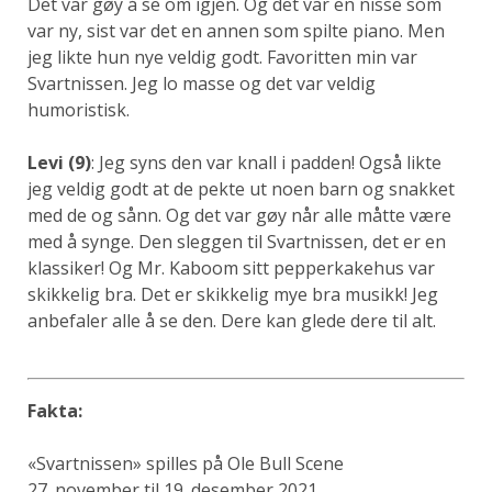
Det var gøy å se om igjen. Og det var en nisse som
var ny, sist var det en annen som spilte piano. Men
jeg likte hun nye veldig godt. Favoritten min var
Svartnissen. Jeg lo masse og det var veldig
humoristisk.
Levi (9)
: Jeg syns den var knall i padden! Også likte
jeg veldig godt at de pekte ut noen barn og snakket
med de og sånn. Og det var gøy når alle måtte være
med å synge. Den sleggen til Svartnissen, det er en
klassiker! Og Mr. Kaboom sitt pepperkakehus var
skikkelig bra. Det er skikkelig mye bra musikk! Jeg
anbefaler alle å se den. Dere kan glede dere til alt.
Fakta:
«Svartnissen» spilles på Ole Bull Scene
27. november til 19. desember 2021