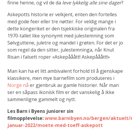
finne henne, og vil de da
leve lykkelig alle sine dager
?
Askepotts historie er velkjent, enten den fortelles
med gode feer eller tre nøtter. For veldig mange i
dette kongeriket er den tsjekkiske originalen fra
1970-tallet like synonymt med julestemning som
Sølvguttene, juletre og mandel i grøten. For det er jo
som regel da den sitter, julestemninga, når Knut
Risan i falsett roper «Askepååått! Askepååått!»
Man kan ha et litt ambivalent forhold til å gjenskape
klassikere, men mye barnefilm som produseres i
Norge nå
er gjenbruk av gamle historier. Når man
ser en såpass ikonisk film er det vanskelig å ikke
sammenligne gammelt og nytt.
Les Barn i Byens juniorer sin
filmopplevelse:
www.barnibyen.no/bergen/aktuelt/
januar-2022/moete-med-toeff-askepott