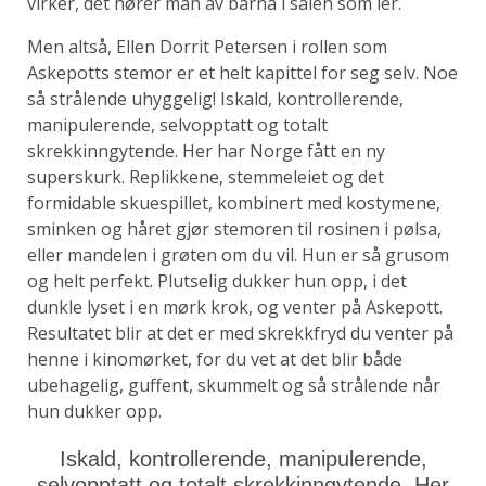
virker, det hører man av barna i salen som ler.
Men altså, Ellen Dorrit Petersen i rollen som
Askepotts stemor er et helt kapittel for seg selv. Noe
så strålende uhyggelig! Iskald, kontrollerende,
manipulerende, selvopptatt og totalt
skrekkinngytende. Her har Norge fått en ny
superskurk. Replikkene, stemmeleiet og det
formidable skuespillet, kombinert med kostymene,
sminken og håret gjør stemoren til rosinen i pølsa,
eller mandelen i grøten om du vil. Hun er så grusom
og helt perfekt. Plutselig dukker hun opp, i det
dunkle lyset i en mørk krok, og venter på Askepott.
Resultatet blir at det er med skrekkfryd du venter på
henne i kinomørket, for du vet at det blir både
ubehagelig, guffent, skummelt og så strålende når
hun dukker opp.
Iskald, kontrollerende, manipulerende,
selvopptatt og totalt skrekkinngytende. Her