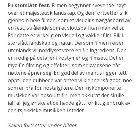
En storslått fest.
Filmen begynner svevende høyt
over et majestetisk landskap. Og den fortsetter slik
gjennom hele filmen, som et visuelt smørgåsbord av
en fest, strålende som et slottsball kan man vel si.
For dette er virkelig en visuell og vakker film. Rik i
storslått landskap og natur. Dersom filmen reiser
utenlands vil nordlyset være en fin ingrediens. Den
er frodig på detaljer i kostymer og filmsett. Det er
mye fin filming og effekter, som sekvensene når
nøttene åpner seg. En god del av manus ligger tett
opptil den dubbede varianten vi kjenner så godt, noe
som er bra for nostalgikere. Den nykomponerte
musikken var
absolutt fin, men akkurat der skulle
iallfall jeg ønske at de hadde gått for litt gjenbruk av
den tsjekkiske musikken i stedet.
Saken fortsetter under bildet.