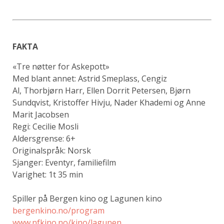
FAKTA
«Tre nøtter for Askepott»
Med blant annet: Astrid Smeplass, Cengiz
Al, Thorbjørn Harr, Ellen Dorrit Petersen, Bjørn
Sundqvist, Kristoffer Hivju, Nader Khademi og Anne
Marit Jacobsen
Regi:
Cecilie Mosli
Aldersgrense: 6+
Originalspråk: Norsk
Sjanger: Eventyr, familiefilm
Varighet: 1t 35 min
Spiller på Bergen kino og Lagunen kino
bergenkino.no/program
www.nfkino.no/kino/lagunen