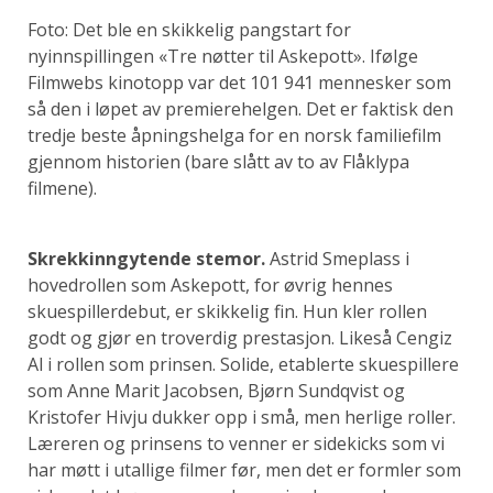
Foto: Det ble en skikkelig pangstart for
nyinnspillingen «Tre nøtter til Askepott». Ifølge
Filmwebs kinotopp var det 101 941 mennesker som
så den i løpet av premierehelgen. Det er faktisk den
tredje beste åpningshelga for en norsk familiefilm
gjennom historien (bare slått av to av Flåklypa
filmene).
Skrekkinngytende stemor.
Astrid Smeplass i
hovedrollen som Askepott, for øvrig hennes
skuespillerdebut, er skikkelig fin. Hun kler rollen
godt og gjør en troverdig prestasjon. Likeså Cengiz
Al i rollen som prinsen. Solide, etablerte skuespillere
som Anne Marit Jacobsen, Bjørn Sundqvist og
Kristofer Hivju dukker opp i små, men herlige roller.
Læreren og prinsens to venner er sidekicks som vi
har møtt i utallige filmer før, men det er formler som