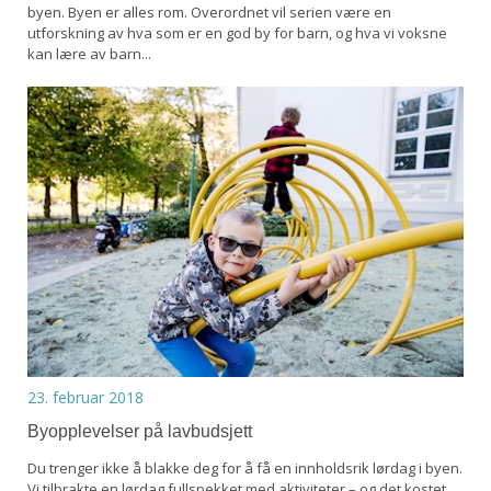
byen. Byen er alles rom. Overordnet vil serien være en
utforskning av hva som er en god by for barn, og hva vi voksne
kan lære av barn...
23. februar 2018
Byopplevelser på lavbudsjett
Du trenger ikke å blakke deg for å få en innholdsrik lørdag i byen.
Vi tilbrakte en lørdag fullspekket med aktiviteter – og det kostet