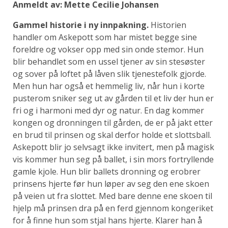
Anmeldt av: Mette Cecilie Johansen
Gammel historie i ny innpakning.
Historien
handler om Askepott som har mistet begge sine
foreldre og vokser opp med sin onde stemor. Hun
blir behandlet som en ussel tjener av sin stesøster
og sover på loftet på låven slik tjenestefolk gjorde.
Men hun har også et hemmelig liv, når hun i korte
pusterom sniker seg ut av gården til et liv der hun er
fri og i harmoni med dyr og natur. En dag kommer
kongen og dronningen til gården, de er på jakt etter
en brud til prinsen og skal derfor holde et slottsball.
Askepott blir jo selvsagt ikke invitert, men på magisk
vis kommer hun seg på ballet, i sin mors fortryllende
gamle kjole. Hun blir ballets dronning og erobrer
prinsens hjerte før hun løper av seg den ene skoen
på veien ut fra slottet. Med bare denne ene skoen til
hjelp må prinsen dra på en ferd gjennom kongeriket
for å finne hun som stjal hans hjerte. Klarer han å