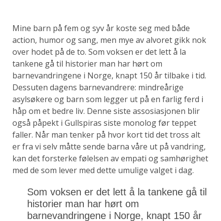
Mine barn på fem og syv år koste seg med både
action, humor og sang, men mye av alvoret gikk nok
over hodet på de to. Som voksen er det lett å la
tankene gå til historier man har hørt om
barnevandringene i Norge, knapt 150 år tilbake i tid.
Dessuten dagens barnevandrere: mindreårige
asylsøkere og barn som legger ut på en farlig ferd i
håp om et bedre liv. Denne siste assosiasjonen blir
også påpekt i Gullspiras siste monolog før teppet
faller. Når man tenker på hvor kort tid det tross alt
er fra vi selv måtte sende barna våre ut på vandring,
kan det forsterke følelsen av empati og samhørighet
med de som lever med dette umulige valget i dag.
Som voksen er det lett å la tankene gå til
historier man har hørt om
barnevandringene i Norge, knapt 150 år