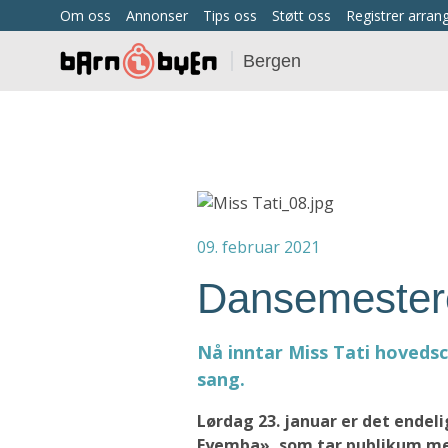
Om oss
Annonser
Tips oss
Støtt oss
Registrer arra
Bergen
09. februar 2021
Dansemester
Nå inntar Miss Tati hoveds
sang.
Lørdag 23. januar er det endel
Eyemba», som tar publikum med 