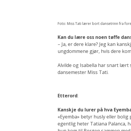
Foto: Miss Tati lærer bort dansetrinn fra fores
Kan du lære oss noen tøffe da
– Ja, er dere klare? Jeg kan kansk
ungdommene gjør, hvis dere komm
Alvilde og Isabella har snart lært
dansemester Miss Tati.
Etterord
:
Kanskje du lurer på hva Eyemb
«Eyemba» betyr husly eller bolig
egentlig heter Tatiana Palanca, ha
hun kom til Bergen sammen med sin