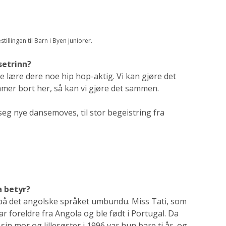
tillingen til Barn i Byen juniorer.
nsetrinn?
je lære dere noe hip hop-aktig. Vi kan gjøre det
er bort her, så kan vi gjøre det sammen.
 seg nye dansemoves, til stor begeistring fra
a betyr?
 på det angolske språket umbundu. Miss Tati, som
r foreldre fra Angola og ble født i Portugal. Da
 mor og lillesøster i 1996 var hun bare ti år, og