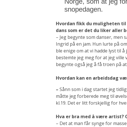
Norge, som at jeg fo
snopedagen.
Hvordan fikk du muligheten til 
dans som er det du liker aller
– Jeg begynte som danser, men s
Ingrid på en jam. Hun lurte på o
ble enige om at vi hadde lyst til
bestemte jeg meg for at jeg ville
begynte også jeg å få troen på at 
Hvordan kan en arbeidsdag v
–
Sånn som i dag startet jeg tidl
måtte jeg forberede meg til øvelse
kl.19. Det er litt forskjellig for h
Hva er bra med å være artist?
– Det at man får synge for masse 