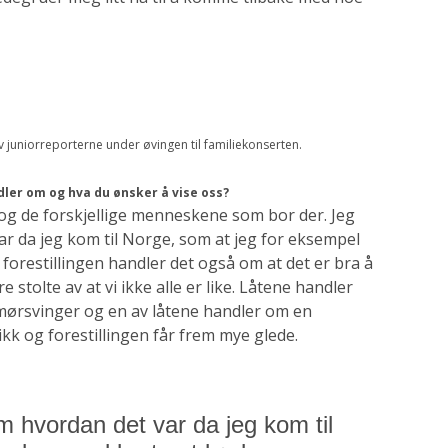
et av juniorreporterne under øvingen til familiekonserten.
ndler om og hva du ønsker å vise oss?
 og de forskjellige menneskene som bor der. Jeg
var da jeg kom til Norge, som at jeg for eksempel
 forestillingen handler det også om at det er bra å
 stolte av at vi ikke alle er like. Låtene handler
mørsvinger og en av låtene handler om en
kk og forestillingen får frem mye glede.
 om hvordan det var da jeg kom til