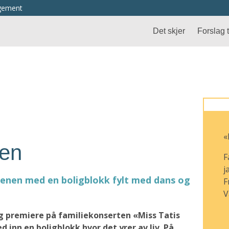
ngement
Det skjer
Forslag ti
«
en
F
j
cenen med en boligblokk fylt med dans og
F
V
ig premiere på familiekonserten «Miss Tatis
inn en boligblokk hvor det yrer av liv. På