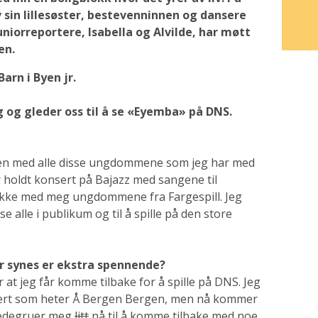
 sin lillesøster, bestevenninnen og dansere
juniorreportere, Isabella og Alvilde, har møtt
gen.
Barn i Byen jr.
eg og gleder oss til å se «Eyemba» på DNS.
enen med alle disse ungdommene som jeg har med
r holdt konsert på Bajazz med sangene til
 ikke med meg ungdommene fra Fargespill. Jeg
se alle i publikum og til å spille på den store
ller synes er ekstra spennende?
at jeg får komme tilbake for å spille på DNS. Jeg
onsert som heter Å Bergen Bergen, men nå kommer
ledegruer meg
litt
nå til å komme tilbake med noe