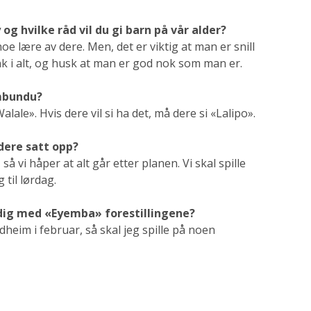
by og hvilke råd vil du gi barn på vår alder?
oe lære av dere. Men, det er viktig at man er snill
ink i alt, og husk at man er god nok som man er.
umbundu?
Walale». Hvis dere vil si ha det, må dere si «Lalipo».
 dere satt opp?
 så vi håper at alt går etter planen. Vi skal spille
g til lørdag.
erdig med «Eyemba» forestillingene?
ndheim i februar, så skal jeg spille på noen