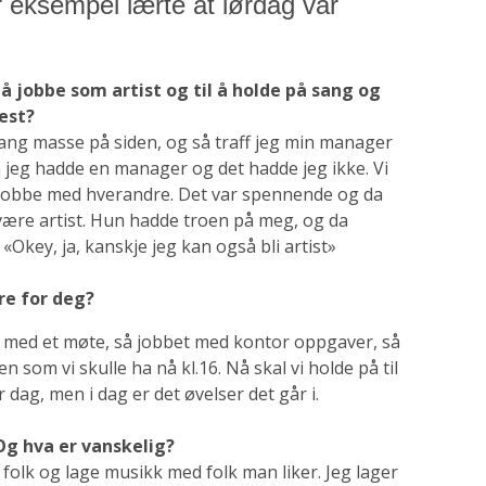
r eksempel lærte at lørdag var
å jobbe som artist og til å holde på sang og
 best?
ang masse på siden, og så traff jeg min manager
m jeg hadde en manager og det hadde jeg ikke. Vi
 å jobbe med hverandre. Det var spennende og da
 være artist. Hun hadde troen på meg, og da
«Okey, ja, kanskje jeg kan også bli artist»
ære for deg?
ig med et møte, så jobbet med kontor oppgaver, så
n som vi skulle ha nå kl.16. Nå skal vi holde på til
ver dag, men i dag er det øvelser det går i.
 Og hva er vanskelig?
folk og lage musikk med folk man liker. Jeg lager