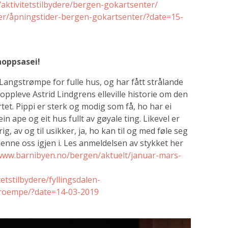
aktivitetstilbydere/bergen-gokartsenter/
er/åpningstider-bergen-gokartsenter/?date=15-
ahoppsasei!
 Langstrømpe for fulle hus, og har fått strålande
u oppleve
Astrid Lindgrens elleville historie om den
rtet.
Pippi er sterk og modig som få, ho har ei
ein ape og eit hus fullt av gøyale ting. Likevel er
ig, av og til usikker, ja, ho kan til og med føle seg
jenne oss igjen i. Les anmeldelsen av stykket her
www.barnibyen.no/bergen/aktuelt/januar-mars-
tstilbydere/fyllingsdalen-
stroempe/?date=14-03-2019