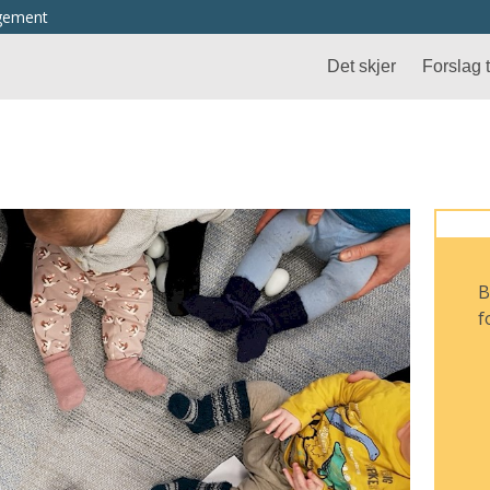
ngement
Det skjer
Forslag ti
B
f