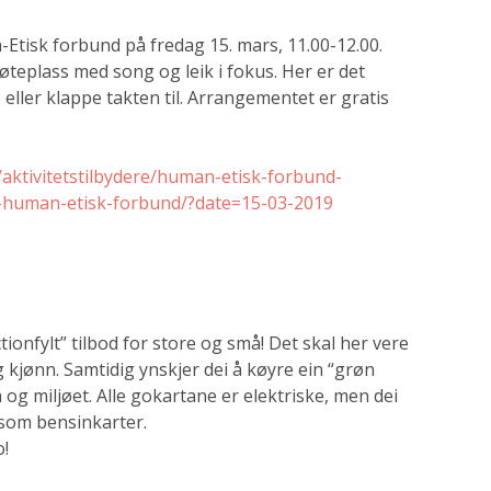
tisk forbund på fredag 15. mars, 11.00-12.00.
 møteplass med song og leik i fokus. Her er det
ller klappe takten til. Arrangementet er gratis
aktivitetstilbydere/human-etisk-forbund-
-human-etisk-forbund/?date=15-03-2019
ionfylt” tilbod for store og små! Det skal her vere
og kjønn. Samtidig ynskjer dei å køyre ein “grøn
 og miljøet. Alle gokartane er elektriske, men dei
a som bensinkarter.
o!