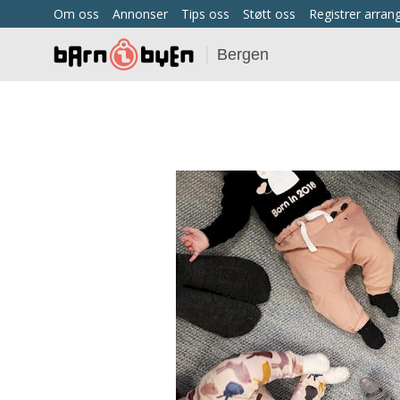
Om oss
Annonser
Tips oss
Støtt oss
Registrer arra
Bergen