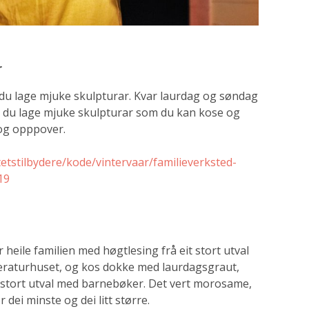
r
 du lage mjuke skulpturar. Kvar laurdag og søndag
n du lage mjuke skulpturar som du kan kose og
r og opppover.
tstilbydere/kode/vintervaar/familieverksted-
19
or heile familien med høgtlesing frå eit stort utval
teraturhuset, og kos dokke med laurdagsgraut,
t stort utval med barnebøker. Det vert morosame,
 dei minste og dei litt større.