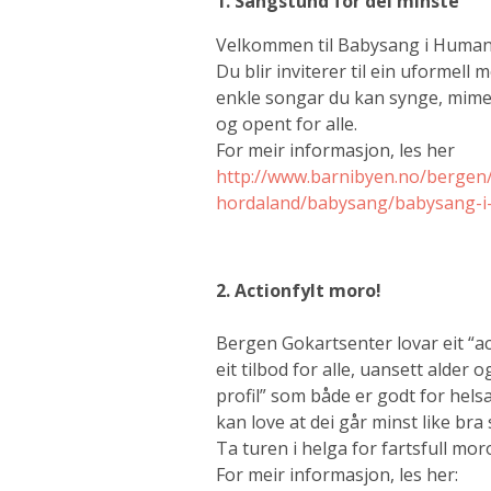
1. Sangstund for dei minste
Velkommen til Babysang i Human-E
Du blir inviterer til ein uformell
enkle songar du kan synge, mime e
og opent for alle.
For meir informasjon, les her
http://www.barnibyen.no/bergen/
hordaland/babysang/babysang-i
2. Actionfylt moro!
Bergen Gokartsenter lovar eit “act
eit tilbod for alle, uansett alder 
profil” som både er godt for helsa
kan love at dei går minst like br
Ta turen i helga for fartsfull mor
For meir informasjon, les her: