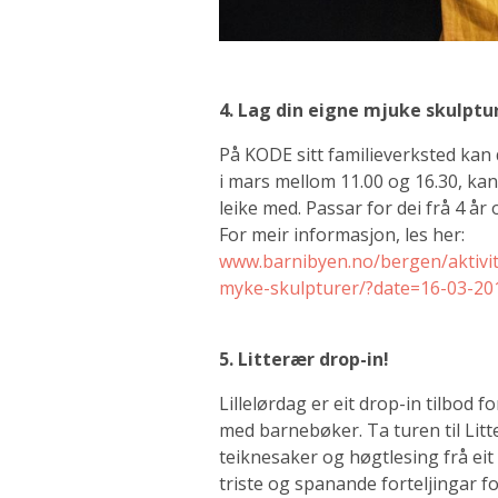
4. Lag din eigne mjuke skulptu
På KODE sitt familieverksted kan
i mars mellom 11.00 og 16.30, ka
leike med. Passar for dei frå 4 å
For meir informasjon, les her:
www.barnibyen.no/bergen/aktivite
myke-skulpturer/?date=16-03-20
5. Litterær drop-in!
Lillelørdag er eit drop-in tilbod f
med barnebøker. Ta turen til Lit
teiknesaker og høgtlesing frå ei
triste og spanande forteljingar for