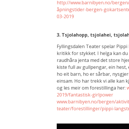
http://www.barnibyen.no/bergen/
åpningstider-bergen-gokartsent
03-2019
3. Tsjolahopp, tsjolahei, tsjol
Fyllingsdalen Teater spelar Pippi
kritikk for stykket.
I helga kan d
raudhåra jenta med det store hje
kiste full av gullpengar, ein hest, 
ho eit barn, ho er sårbar, nysgjerr
einsam. Ho har trekk vi alle kan k
og les meir om forestillinga her:
2019/fantastisk-girlpower
www.barnibyen.no/bergen/aktivite
teater/forestillinger/pippi-lang