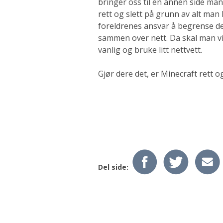
bringer oss til en annen side ma
rett og slett på grunn av alt man ka
foreldrenes ansvar å begrense det
sammen over nett. Da skal man v
vanlig og bruke litt nettvett.
Gjør dere det, er Minecraft rett o
Del side: