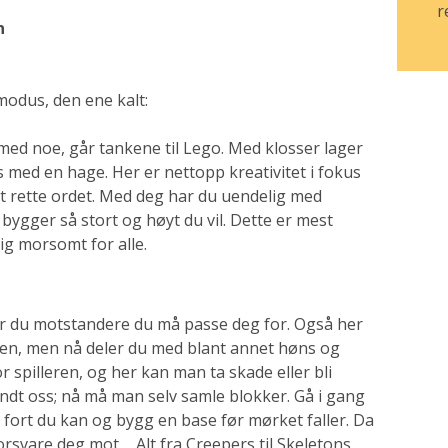
r
n
 modus, den ene kalt:
ed noe, går tankene til Lego. Med klosser lager
 hus med en hage. Her er nettopp kreativitet i fokus
det rette ordet. Med deg har du uendelig med
 bygger så stort og høyt du vil. Dette er mest
ig morsomt for alle.
 har du motstandere du må passe deg for. Også her
rden, men nå deler du med blant annet høns og
or spilleren, og her kan man ta skade eller bli
undt oss; nå må man selv samle blokker. Gå i gang
fort du kan og bygg en base før mørket faller. Da
vare deg mot ... Alt fra Creepers til Skeletons.