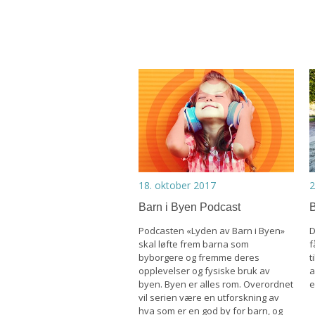
18. oktober 2017
2
Barn i Byen Podcast
B
Podcasten «Lyden av Barn i Byen»
D
skal løfte frem barna som
f
byborgere og fremme deres
t
opplevelser og fysiske bruk av
a
byen. Byen er alles rom. Overordnet
e
vil serien være en utforskning av
hva som er en god by for barn, og