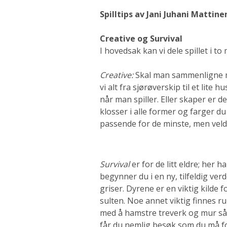
Spilltips av Jani Juhani Mattine
Creative og Survival
I hovedsak kan vi dele spillet i to
Creative:
Skal man sammenligne m
vi alt fra sjørøverskip til et lite
når man spiller. Eller skaper er 
klosser i alle former og farger du
passende for de minste, men veld
Survival
er for de litt eldre; her
begynner du i en ny, tilfeldig ve
griser. Dyrene er en viktig kilde f
sulten. Noe annet viktig finnes r
med å hamstre treverk og mur så 
får du nemlig besøk som du må fors