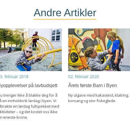
Andre Artikler
3. februar 2018
02. februar 2020
yopplevelser på lavbudsjett
Årets første Barn i Byen
u trenger ikke å blakke deg for å
Ny utgave med kakaotest, klatring,
å en innholdsrik lørdag i byen. Vi
korsang og stor fiskeglede.
ilbrakte en lørdag fullspekket med
ktiviteter – og det kostet oss ikke
n eneste krone.