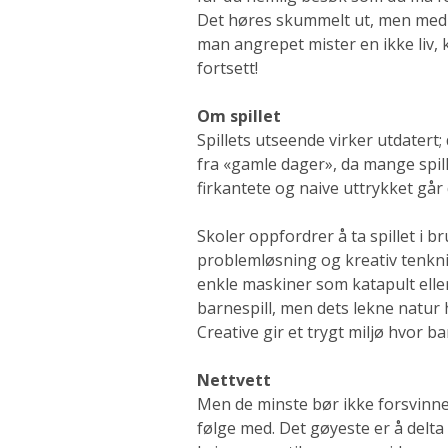
Det høres skummelt ut, men med 
man angrepet mister en ikke liv, ku
fortsett!
Om spillet
Spillets utseende virker utdatert; 
fra «gamle dager», da mange spil
firkantete og naive uttrykket går
Skoler oppfordrer å ta spillet i 
problemløsning og kreativ tenkni
enkle maskiner som katapult eller
barnespill, men dets lekne natur
Creative gir et trygt miljø hvor ba
Nettvett
Men de minste bør ikke forsvinne i
følge med. Det gøyeste er å delta i 