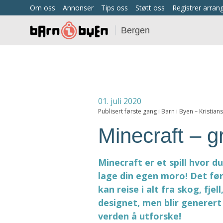
Om oss
Annonser
Tips oss
Støtt oss
Registrer arra
Bergen
01. juli 2020
Publisert første gang i Barn i Byen – Kristia
Minecraft – 
Minecraft er et spill hvor d
lage din egen moro! Det før
kan reise i alt fra skog, fje
designet, men blir generert 
verden å utforske!