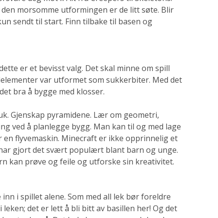
den morsomme utformingen er de litt søte. Blir
n sendt til start. Finn tilbake til basen og
dette er et bevisst valg. Det skal minne om spill
lelementer var utformet som sukkerbiter. Med det
 det bra å bygge med klosser.
bruk. Gjenskap pyramidene. Lær om geometri,
ng ved å planlegge bygg. Man kan til og med lage
 en flyvemaskin. Minecraft er ikke opprinnelig et
 har gjort det svært populært blant barn og unge.
rn kan prøve og feile og utforske sin kreativitet.
nn i spillet alene. Som med all lek bør foreldre
leken; det er lett å bli bitt av basillen her! Og det