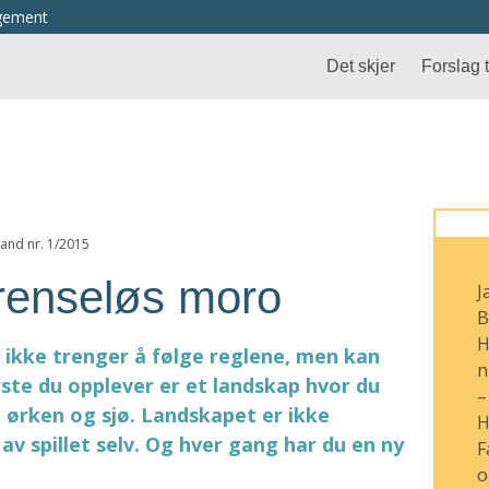
ngement
Det skjer
Forslag ti
nsand nr. 1/2015
grenseløs moro
J
B
H
u ikke trenger å følge reglene, men kan
n
ste du opplever er et landskap hvor du
–
ll, ørken og sjø. Landskapet er ikke
H
av spillet selv. Og hver gang har du en ny
F
o