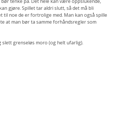
n bør tenke på. Det hele kan være oppslukende,
n gjøre. Spillet tar aldri slutt, så det må bli
 til noe de er fortrolige med. Man kan også spille
ite at man bør ta samme forhåndsregler som
g slett grenseløs moro (og helt ufarlig).