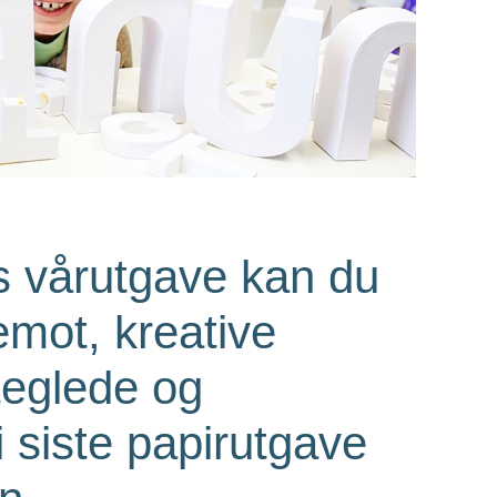
s vårutgave kan du
emot, kreative
teglede og
i siste papirutgave