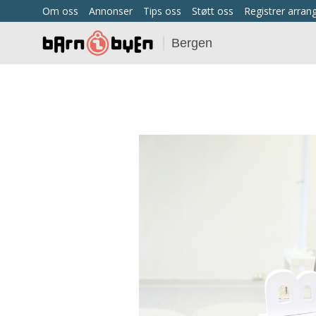
Om oss
Annonser
Tips oss
Støtt oss
Registrer arra
Bergen