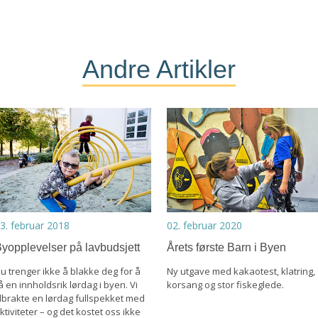
Andre Artikler
3. februar 2018
02. februar 2020
yopplevelser på lavbudsjett
Årets første Barn i Byen
u trenger ikke å blakke deg for å
Ny utgave med kakaotest, klatring,
å en innholdsrik lørdag i byen. Vi
korsang og stor fiskeglede.
ilbrakte en lørdag fullspekket med
ktiviteter – og det kostet oss ikke