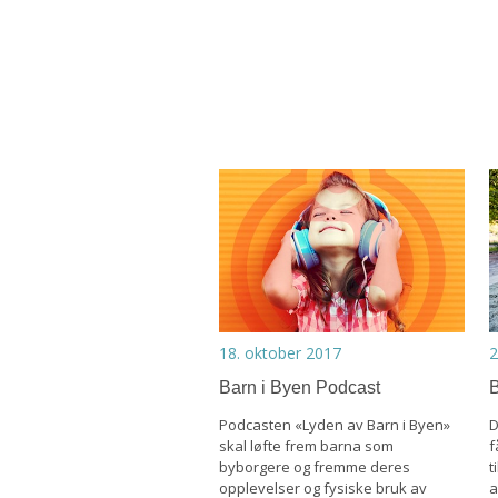
18. oktober 2017
2
Barn i Byen Podcast
B
Podcasten «Lyden av Barn i Byen»
D
skal løfte frem barna som
f
byborgere og fremme deres
t
opplevelser og fysiske bruk av
a