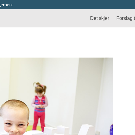
ngement
Det skjer
Forslag ti