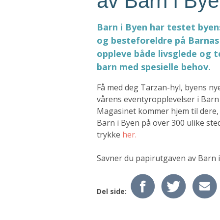
av Barn i Bye
Barn i Byen har testet byen
og besteforeldre på Barnas 
oppleve både livsglede og te
barn med spesielle behov.
Få med deg Tarzan-hyl, byens nyes
vårens eventyropplevelser i Barn 
Magasinet kommer hjem til dere, 
Barn i Byen på over 300 ulike ste
trykke
her.
Savner du papirutgaven av Barn i
Del side: