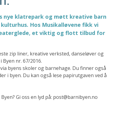
n.
s nye klatrepark og møtt kreative barn
kulturhus. Hos Musikalløvene fikk vi
aterglede, et viktig og flott tilbud for
te zip liner, kreative verksted, danseløver og
i Byen nr. 67/2016.
via byens skoler og barnehage. Du finner også
der i byen. Du kan også lese papirutgaven ved å
 Byen? Gi oss en lyd på: post@barnibyen.no