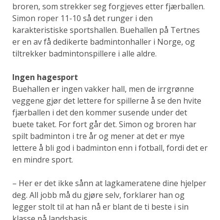
broren, som strekker seg forgjeves etter fjærballen.
Simon roper 11-10 så det runger i den
karakteristiske sportshallen. Buehallen på Tertnes
er en av få dedikerte badmintonhaller i Norge, og
tiltrekker badmintonspillere i alle aldre.
Ingen hagesport
Buehallen er ingen vakker hall, men de irrgrønne
veggene gjør det lettere for spillerne å se den hvite
fjærballen i det den kommer susende under det
buete taket. For fort går det. Simon og broren har
spilt badminton i tre år og mener at det er mye
lettere å bli god i badminton enn i fotball, fordi det er
en mindre sport.
– Her er det ikke sånn at lagkameratene dine hjelper
deg. All jobb må du gjøre selv, forklarer han og
legger stolt til at han nå er blant de ti beste i sin
klasse på landsbasis.