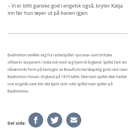
– Vi er blitt ganske god i engelsk også, bryter Katja
inn før hun løper ut på banen igjen.
Badminton utviklet seg fra racketspillet «poona» som britiske
offiserer stasjonert i India tok med seg hjem til England. Spillet fant sin
nåværende form på hertugen av Beauforts herskapelig gods ved navn
Badminton House i England på 1870-tallet. Ettersom spillet ikke hadde
noe engelsk navn ble det kjent som «det spillet man spiller på
Badminton».
Del side: