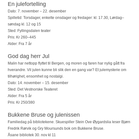
En julefortelling
Dato: 7. november – 22. desember
Spilletid: Torsdager, enkelte
onsdager og fredager: kl. 17.30, Lørdag–
søndag kl. 12 og 15
Sted: Fyllingsdalen teater
Pris: Kr 260–445
Alder: Fra 7 år
God dag herr Jul
Malin har nettopp flyttet til Bergen, og moren og faren har nylig gått fra
hverandre. Vil julen kunne bli slik den en gang var? Et julemysterie om
tilhørighet, ensomhet og nostalgi.
Dato: 14. november – 15. desember
Sted: Det Vestnorske Teateret
Alder: Fra 5 år
Pris: Kr 250/380
Bukkene Bruse og julenissen
Familiedag på bibliotekene. Skuespiller Stein Ove Øygardslia leser Bjørn
Fredrik Rørvik og Gry Moursunds bok om Bukkene Bruse.
Åsane bibliotek 30. nov kl 11