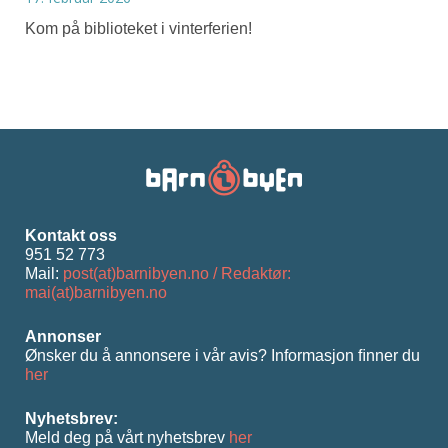
Kom på biblioteket i vinterferien!
Kontakt oss
951 52 773
Mail:
post(at)barnibyen.no / Redaktør:
mai(at)barnibyen.no
Annonser
Ønsker du å annonsere i vår avis? Informasjon ﬁnner du
her
Nyhetsbrev:
Meld deg på vårt nyhetsbrev
her