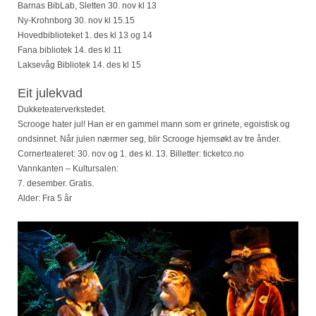
Barnas BibLab, Sletten 30. nov kl 13
Ny-Krohnborg 30. nov kl 15.15
Hovedbiblioteket 1. des kl 13 og 14
Fana bibliotek 14. des kl 11
Laksevåg Bibliotek 14. des kl 15
Eit julekvad
Dukketeaterverkstedet.
Scrooge hater jul! Han er en gammel mann som er grinete, egoistisk og
ondsinnet. Når julen nærmer seg, blir Scrooge hjemsøkt av tre ånder.
Cornerteateret: 30. nov og 1. des kl. 13. Billetter: ticketco.no
Vannkanten – Kultursalen:
7. desember. Gratis.
Alder: Fra 5 år