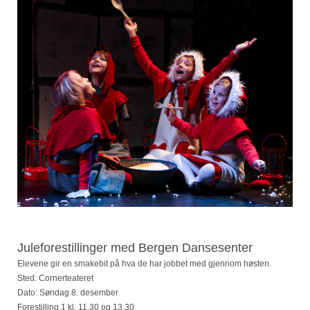
Juleforestillinger med
Bergen Dansesenter
Elevene gir en smakebit på hva de har jobbet med gjennom høsten.
Sted: Cornerteateret
Dato: Søndag 8. desember
Forestilling 1 kl. 11.30 og 13.30