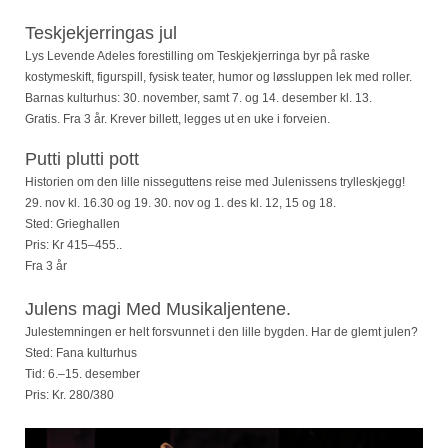
Teskjekjerringas jul
Lys Levende Adeles forestilling om Teskjekjerringa byr på raske
kostymeskift, figurspill, fysisk teater, humor og løssluppen lek med roller.
Barnas kulturhus: 30. november, samt 7. og 14. desember kl. 13.
Gratis. Fra 3 år. Krever billett, legges ut en uke i forveien.
Putti plutti pott
Historien om den lille nisseguttens reise med Julenissens trylleskjegg!
29. nov kl. 16.30 og 19. 30. nov og
1. des kl. 12, 15 og 18.
Sted: Grieghallen
Pris: Kr 415–455..
Fra 3 år
Julens magi
Med Musikaljentene.
Julestemningen er helt forsvunnet i den lille bygden. Har de glemt julen?
Sted: Fana kulturhus
Tid: 6.–15. desember
Pris: Kr. 280/380