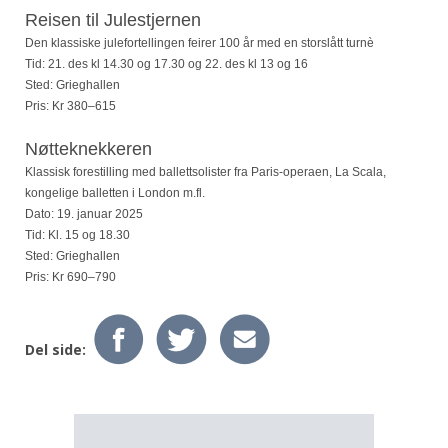
Reisen til Julestjernen
Den klassiske julefortellingen feirer 100 år med en storslått turnè
Tid: 21. des kl 14.30 og 17.30 og
22. des kl 13 og 16
Sted: Grieghallen
Pris: Kr 380–615
Nøtteknekkeren
Klassisk forestilling med ballett­solister fra Paris-operaen, La Scala,
kongelige balletten i London m.fl.
Dato: 19. januar 2025
Tid: Kl. 15 og 18.30
Sted: Grieghallen
Pris: Kr 690–790
Del side: