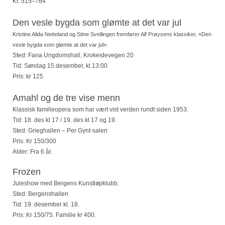
Kr. 515–764
Den vesle bygda som glømte at det var jul
Kristine Alida Netteland og Stine Svellingen fremfører Alf Prøysens klassiker,
«Den
vesle bygda som glømte at det var jul»
.
Sted: Fana Ungdomshall, Krokeidevegen 20
Tid: Søndag 15.desember, kl.13:00
Pris: kr 125
Amahl og de tre vise menn
Klassisk familieopera som har vært vist verden rundt siden 1953.
Tid: 18. des kl 17 / 19. des kl 17 og 19.
Sted: Grieghallen – Per Gynt-salen
Pris: Kr 150/300
Alder: Fra 6 år.
Frozen
Juleshow med Bergens Kunstløpklubb.
Sted: Bergenshallen
Tid: 19. desember kl. 18.
Pris: Kr 150/75. Familie kr 400.