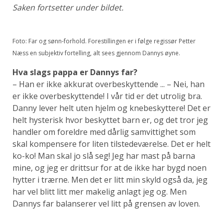
Saken fortsetter under bildet.
Foto: Far og sønn-forhold. Forestillingen er i følge regissør Petter
Næss en subjektiv fortelling, alt sees gjennom Dannys øyne.
Hva slags pappa er Dannys far?
– Han er ikke akkurat overbeskyttende ... – Nei, han
er ikke overbeskyttende! I vår tid er det utrolig bra.
Danny lever helt uten hjelm og knebeskyttere! Det er
helt hysterisk hvor beskyttet barn er, og det tror jeg
handler om foreldre med dårlig samvittighet som
skal kompensere for liten tilstedeværelse. Det er helt
ko-ko! Man skal jo slå seg! Jeg har mast på barna
mine, og jeg er drittsur for at de ikke har bygd noen
hytter i trærne. Men det er litt min skyld også da, jeg
har vel blitt litt mer makelig anlagt jeg og. Men
Dannys far balanserer vel litt på grensen av loven.