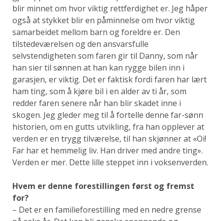
blir minnet om hvor viktig rettferdighet er. Jeg håper
også at stykket blir en påminnelse om hvor viktig
samarbeidet mellom barn og foreldre er. Den
tilstedeværelsen og den ansvarsfulle
selvstendigheten som faren gir til Danny, som når
han sier til sønnen at han kan rygge bilen inn i
garasjen, er viktig. Det er faktisk fordi faren har lært
ham ting, som å kjøre bil i en alder av ti år, som
redder faren senere når han blir skadet inne i
skogen. Jeg gleder meg til å fortelle denne far-sønn
historien, om en gutts utvikling, fra han opplever at
verden er en trygg tilværelse, til han skjønner at «Oi!
Far har et hemmelig liv. Han driver med andre ting».
Verden er mer. Dette lille steppet inn i voksenverden.
Hvem er denne forestillingen først og fremst
for?
– Det er en familieforestilling med en nedre grense