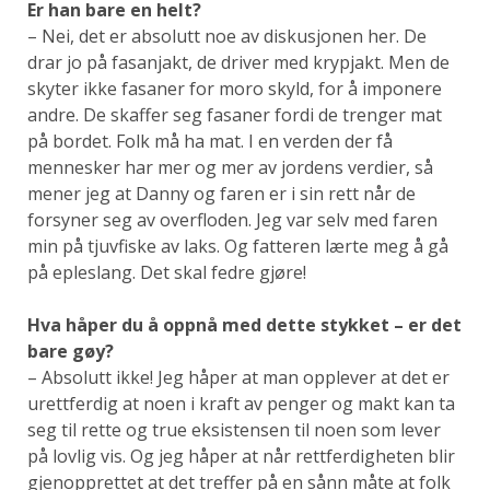
Er han bare en helt?
– Nei, det er absolutt noe av diskusjonen her. De
drar jo på fasanjakt, de driver med krypjakt. Men de
skyter ikke fasaner for moro skyld, for å imponere
andre. De skaffer seg fasaner fordi de trenger mat
på bordet. Folk må ha mat. I en verden der få
mennesker har mer og mer av jordens verdier, så
mener jeg at Danny og faren er i sin rett når de
forsyner seg av overfloden. Jeg var selv med faren
min på tjuvfiske av laks. Og fatteren lærte meg å gå
på epleslang. Det skal fedre gjøre!
Hva håper du å oppnå med dette stykket – er det
bare gøy?
– Absolutt ikke! Jeg håper at man opplever at det er
urettferdig at noen i kraft av penger og makt kan ta
seg til rette og true eksistensen til noen som lever
på lovlig vis. Og jeg håper at når rettferdigheten blir
gjenopprettet at det treffer på en sånn måte at folk