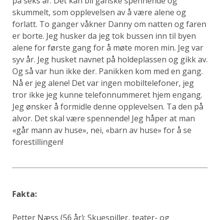
på seks år. Det kan bli ganske spennende og
skummelt, som opplevelsen av å være alene og
forlatt. To ganger våkner Danny om natten og faren
er borte. Jeg husker da jeg tok bussen inn til byen
alene for første gang for å møte moren min. Jeg var
syv år. Jeg husket navnet på holdeplassen og gikk av.
Og så var hun ikke der. Panikken kom med en gang.
Nå er jeg alene! Det var ingen mobiltelefoner, jeg
tror ikke jeg kunne telefonnummeret hjem engang.
Jeg ønsker å formidle denne opplevelsen. Ta den på
alvor. Det skal være spennende! Jeg håper at man
«går mann av huse», nei, «barn av huse» for å se
forestillingen!
Fakta:
Petter Næss (56 år): Skuespiller, teater- og