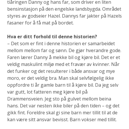
tiåringen Danny og hans far, som driver en liten
bensinstasjon på den engelske landsbygda. Området
styres av godseier Hazel. Dannys far jakter på Hazels
fasaner for å få mat på bordet.
Hva er ditt forhold til denne historien?
– Det som er fint i denne historien er samarbeidet
mellom mellom far og sønn. De gjør hverandre gode.
Faren lærer Danny å mekke bil og kjøre bil. Det er et
veldig maskulint miljø med et fravær av kvinner. Når
det funker og det resulterer i både ansvar og mye
moro, er det veldig bra. Man skal selvfølgelig ikke
oppfordre ti år gamle barn til å kjøre bil. Da jeg selv
var gutt, lot fatteren meg kjøre bil på
Drammensveien. Jeg sto på gulvet mellom beina
hans. Det var nesten ikke biler på den tiden – og det
gikk fint. Foreldre skal gi sine barn mer tillit til at de
kan være sitt ansvar bevisst. Barn vokser med tillit.