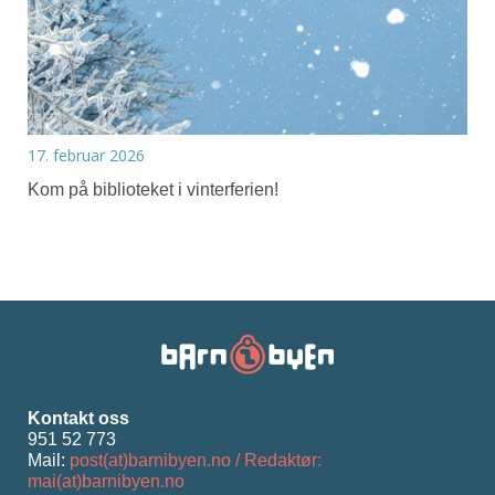
17. februar 2026
Kom på biblioteket i vinterferien!
Kontakt oss
951 52 773
Mail:
post(at)barnibyen.no / Redaktør:
mai(at)barnibyen.no