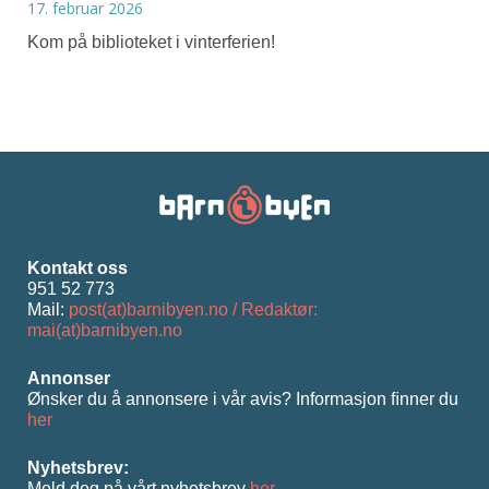
17. februar 2026
Kom på biblioteket i vinterferien!
Kontakt oss
951 52 773
Mail:
post(at)barnibyen.no / Redaktør:
mai(at)barnibyen.no
Annonser
Ønsker du å annonsere i vår avis? Informasjon ﬁnner du
her
Nyhetsbrev:
Meld deg på vårt nyhetsbrev
her