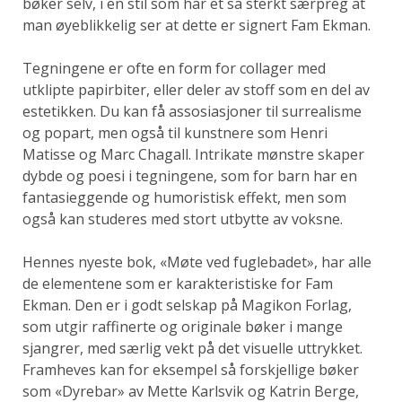
bøker selv, i en stil som har et så sterkt særpreg at
man øyeblikkelig ser at dette er signert Fam Ekman.
Tegningene er ofte en form for collager med
utklipte papirbiter, eller deler av stoff som en del av
estetikken. Du kan få assosiasjoner til surrealisme
og popart, men også til kunstnere som Henri
Matisse og Marc Chagall. Intrikate mønstre skaper
dybde og poesi i tegningene, som for barn har en
fantasieggende og humoristisk effekt, men som
også kan studeres med stort utbytte av voksne.
Hennes nyeste bok, «Møte ved fuglebadet», har alle
de elementene som er karakteristiske for Fam
Ekman. Den er i godt selskap på Magikon Forlag,
som utgir raffinerte og originale bøker i mange
sjangrer, med særlig vekt på det visuelle uttrykket.
Framheves kan for eksempel så forskjellige bøker
som «Dyrebar» av Mette Karlsvik og Katrin Berge,