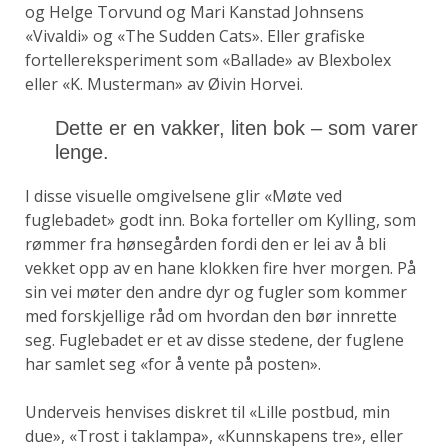
og Helge Torvund og Mari Kanstad Johnsens
«Vivaldi» og «The Sudden Cats». Eller grafiske
fortellereksperiment som «Ballade» av Blexbolex
eller «K. Musterman» av Øivin Horvei.
Dette er en vakker, liten bok – som varer
lenge.
I disse visuelle omgivelsene glir «Møte ved
fuglebadet» godt inn. Boka forteller om Kylling, som
rømmer fra hønsegården fordi den er lei av å bli
vekket opp av en hane klokken fire hver morgen. På
sin vei møter den andre dyr og fugler som kommer
med forskjellige råd om hvordan den bør innrette
seg. Fuglebadet er et av disse stedene, der fuglene
har samlet seg «for å vente på posten».
Underveis henvises diskret til «Lille postbud, min
due», «Trost i taklampa», «Kunnskapens tre», eller