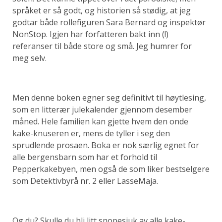
språket er så godt, og historien så stødig, at jeg
godtar både rollefiguren Sara Bernard og inspektør
NonStop. Igjen har forfatteren bakt inn (!)
referanser til både store og små. Jeg humrer for
meg selv.
Men denne boken egner seg definitivt til høytlesing,
som en litterær julekalender gjennom desember
måned. Hele familien kan gjette hvem den onde
kake-knuseren er, mens de tyller i seg den
sprudlende prosaen. Boka er nok særlig egnet for
alle bergensbarn som har et forhold til
Pepperkakebyen, men også de som liker bestselgere
som Detektivbyrå nr. 2 eller LasseMaja.
Og du? Skulle du bli litt snopesjuk av alle kake-