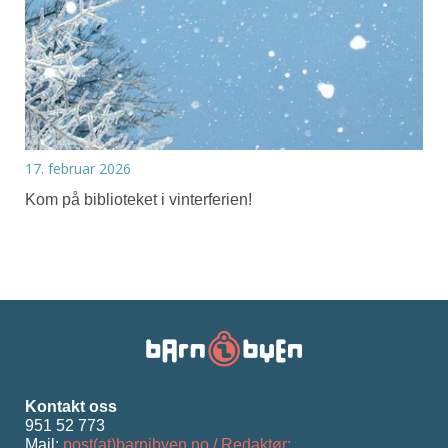
17. februar 2026
Kom på biblioteket i vinterferien!
Kontakt oss
951 52 773
Mail:
post(at)barnibyen.no / Redaktør: