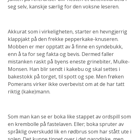
seg selv, kanskje særlig for den voksne leseren.
Akkurat som i virkeligheten, starter en hevngjerrig
klappjakt på den frekke pepperkake-knuseren.
Mobben er mer opptatt av å finne en syndebukk,
enn å ta for seg fakta og bevis. Dermed faller
mistanken raskt på byens eneste grinebiter, Mulke-
Monsen. Han blir sendt i kakebu og skal settes i
bakestokk på torget, til spott og spe. Men frøken
Pomerans virker ikke overbevist om at de har tatt
riktig (kake)mann.
Som man kan se er boka like stappet av ordspill som
en krembolle på fastelaven. Eller; boka spruter av
språklig overskudd lik en rødbrus som har stått ute i
solen. Det kunne tippet over i det parodiske, men