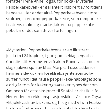
forfatter Irene Ahnell også, for boka «Mysteriet i
Pepperkakebyen» er garantert inspirert av fortidens
hendelse. Her er det altså Pepperkakebyens store
stolthet, et enormt pepperkaketre, som ramponeres
i nattens mulm og mørke. Jakten på pepperkake-
pøbelen er det som driver fortellingen.
«Mysteriet i Pepperkakebyen» er en illustrert
julekrim i 24 kapitler, i god gammeldags Agatha
Christie-stil. Her møter vi frøken Pomerans som en
slags juleversjon av Miss Marple. Tusseladden er
hennes side-kick, en foreldreløs jente som sofa-
surfer rundt i det rause pepperkake-nabolaget som
aldri går tom for kaker og søtsaker synes det som.
Om noen får assosiasjoner til Snøfall er det ikke feil.
Her er det en rekke inspirasjonskilder å spore. Også
«Et julekvad» av Dickens, og til og med «Twin Peaks».
Jakten på referanser blir nesten et detektivarbeid i