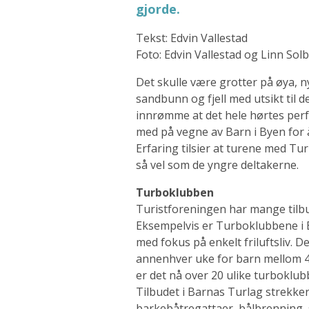
gjorde.
Tekst: Edvin Vallestad
Foto: Edvin Vallestad og Linn Sol
Det skulle være grotter på øya, n
sandbunn og fjell med utsikt til d
innrømme at det hele hørtes perfe
med på vegne av Barn i Byen for
Erfaring tilsier at turene med T
så vel som de yngre deltakerne.
Turboklubben
Turistforeningen har mange tilbu
Eksempelvis er Turboklubbene i B
med fokus på enkelt friluftsliv. D
annenhver uke for barn mellom 4
er det nå over 20 ulike turboklub
Tilbudet i Barnas Turlag strekker
barkebåtregattaer, bålbrenning, s