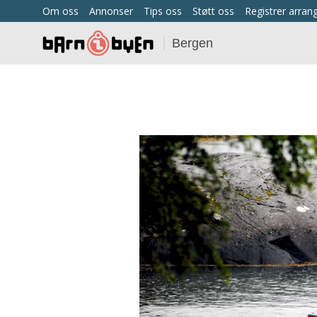
Om oss
Annonser
Tips oss
Støtt oss
Registrer arra
Bergen