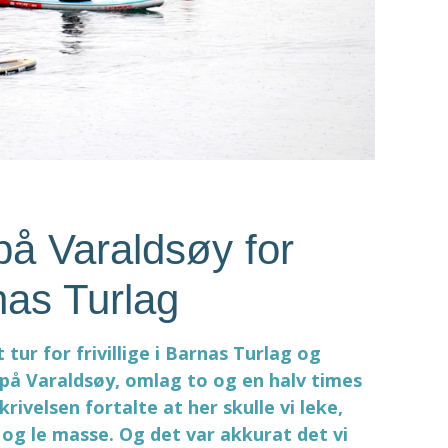
på Varaldsøy for
rnas Turlag
t tur for frivillige i Barnas Turlag og
n på Varaldsøy, omlag to og en halv times
rivelsen fortalte at her skulle vi leke,
r og le masse. Og det var akkurat det vi