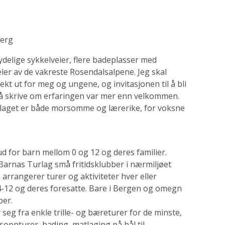
berg
ydelige sykkelveier, flere badeplasser med
eler av de vakreste Rosendalsalpene. Jeg skal
kt ut for meg og ungene, og invitasjonen til å bli
 å skrive om erfaringen var mer enn velkommen.
urlaget er både morsomme og lærerike, for voksne
d for barn mellom 0 og 12 og deres familier.
arnas Turlag små fritidsklubber i nærmiljøet
e arrangerer turer og aktiviteter hver eller
-12 og deres foresatte. Bare i Bergen og omegn
ber.
 seg fra enkle trille- og bæreturer for de minste,
oppturer, bading, matlaging på bål til