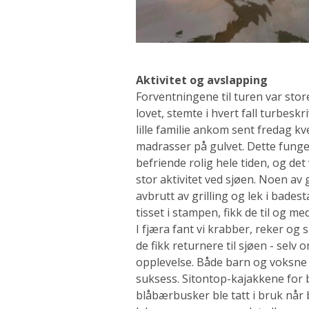
Aktivitet og avslapping
Forventningene til turen var sto
lovet, stemte i hvert fall turbesk
lille familie ankom sent fredag kv
madrasser på gulvet. Dette fung
befriende rolig hele tiden, og de
stor aktivitet ved sjøen. Noen av 
avbrutt av grilling og lek i bade
tisset i stampen, fikk de til og me
I fjæra fant vi krabber, reker og s
de fikk returnere til sjøen - sel
opplevelse. Både barn og voksne 
suksess. Sitontop-kajakkene for 
blåbærbusker ble tatt i bruk når 