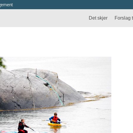
ngement
Det skjer
Forslag ti