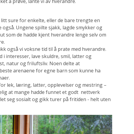
et å prøve, lånte vi av hverandre.
itt sure for enkelte, eller de bare trengte en
e også. Ungene spilte sjakk, lagde smykker og
så ut som de hadde kjent hverandre lenge selv om
re.
ikk også vi voksne tid til å prate med hverandre.
 interesser, lave skuldre, smil, latter og
t, natur og friluftsliv. Noen delte at
 beste arenaene for egne barn som kunne ha
naer.
for lek, læring, latter, opplevelser og mestring –
delig at mange hadde funnet et godt nettverk
et seg sosialt og gikk turer på fritiden - helt uten