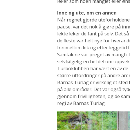
leker som noen manglet eller ønsk
Inne og ute, om en annen
Når regnet gjorde uteforholdene l
pause, var det nok å gjøre på inn
lekte leker de fant på selv. Det 
de fleste var helt nye for hverand
Innimellom lek og etter leggetid f
Samtalene var preget av mangfold i
selvfølgelig en hel del om oppveks
Turboklubben har vært en av de
større utfordringer på andre are
Barnas Turlag er virkelig et sted 
på alle områder. Det var også ty
gjennom frivilligheten, og de saml
regi av Barnas Turlag.