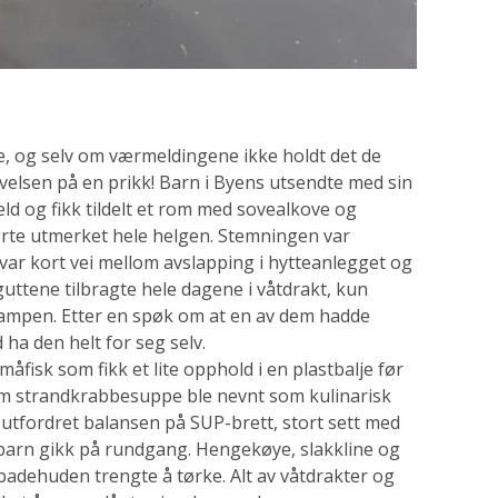
re, og selv om værmeldingene ikke holdt det de
rivelsen på en prikk! Barn i Byens utsendte med sin
eld og fikk tildelt et rom med sovealkove og
erte utmerket hele helgen. Stemningen var
t var kort vei mellom avslapping i hytteanlegget og
guttene tilbragte hele dagene i våtdrakt, kun
stampen. Etter en spøk om at en av dem hadde
d ha den helt for seg selv.
måfisk som fikk et lite opphold i en plastbalje før
v om strandkrabbesuppe ble nevnt som kulinarisk
utfordret balansen på SUP-brett, stort sett med
barn gikk på rundgang. Hengekøye, slakkline og
badehuden trengte å tørke. Alt av våtdrakter og