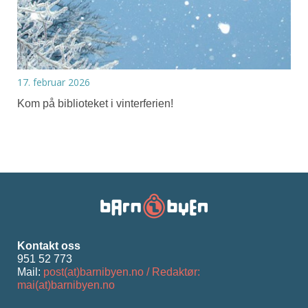
17. februar 2026
Kom på biblioteket i vinterferien!
Kontakt oss
951 52 773
Mail:
post(at)barnibyen.no / Redaktør:
mai(at)barnibyen.no