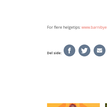
For flere helgetips:
www.barnibye
Del side: