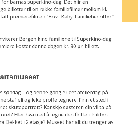
t for barnas superkino-dag.
Det blir en
 billetter til en rekke familiefilmer mellom kl.
nntatt premierefilmen "Boss Baby: Familiebedriften"
nviterer Bergen kino familiene til Superkino-dag.
emiere koster denne dagen kr. 80 pr. billett.
øfartsmuseet
nas søndag – og denne gang er det atelierdag på
 staffeli og leke proffe tegnere. Finn et sted i
 et skuteportrett? Kanskje søsteren din vil ta på
roret? Eller hva med å tegne den flotte utsikten
a Dekket i 2.etasje? Museet har alt du trenger av