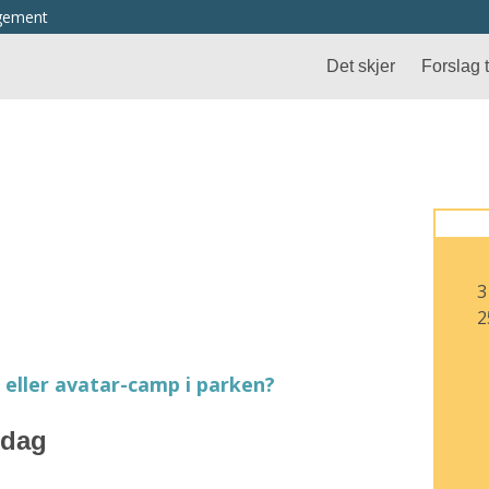
ngement
Det skjer
Forslag ti
3
2
eller avatar-camp i parken?
rdag