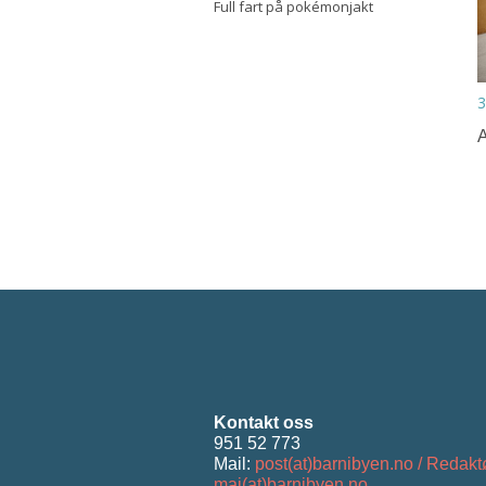
Full fart på pokémonjakt
3
A
Kontakt oss
951 52 773
Mail:
post(at)barnibyen.no / Redakt
mai(at)barnibyen.no