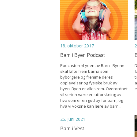
18. oktober 2017
2
Barn i Byen Podcast
B
Podcasten «Lyden av Barn i Byen»
D
skal løfte frem barna som
f
byborgere og fremme deres
t
opplevelser og fysiske bruk av
a
byen. Byen er alles rom. Overordnet
e
vil serien være en utforskning av
hva som er en god by for barn, og
hva vi voksne kan lære av barn...
25. juni 2021
Barn i Vest