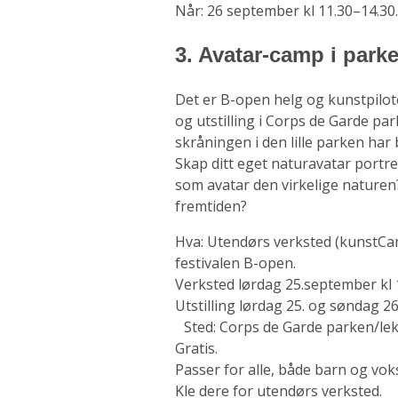
Når: 26 september kl 11.30–14.30.
3. Avatar-camp i park
Det er B-open helg og kunstpilote
og utstilling i Corps de Garde p
skråningen i den lille parken har 
Skap ditt eget naturavatar portr
som avatar den virkelige naturen?
fremtiden?
Hva: Utendørs verksted (kunstCam
festivalen B-open.
Verksted lørdag 25.september kl 
Utstilling lørdag 25. og søndag 2
Sted:
Corps de Garde parken/lek
Gratis.
Passer for alle, både barn og vok
Kle dere for utendørs verksted.