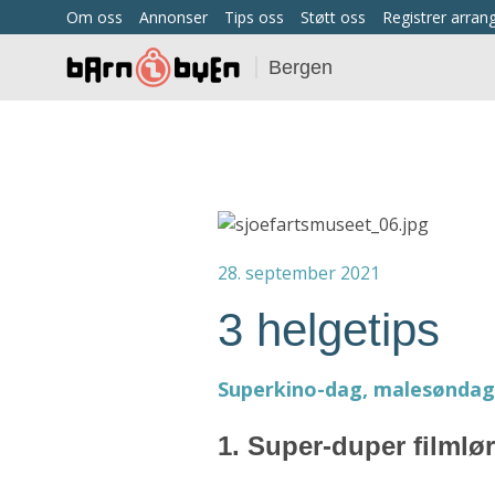
Om oss
Annonser
Tips oss
Støtt oss
Registrer arra
Bergen
28. september 2021
3 helgetips
Superkino-dag, malesøndag 
1. Super-duper filmlø