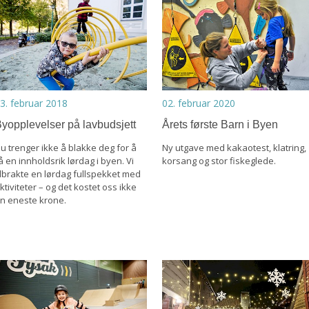
3. februar 2018
02. februar 2020
yopplevelser på lavbudsjett
Årets første Barn i Byen
u trenger ikke å blakke deg for å
Ny utgave med kakaotest, klatring,
å en innholdsrik lørdag i byen. Vi
korsang og stor fiskeglede.
ilbrakte en lørdag fullspekket med
ktiviteter – og det kostet oss ikke
n eneste krone.