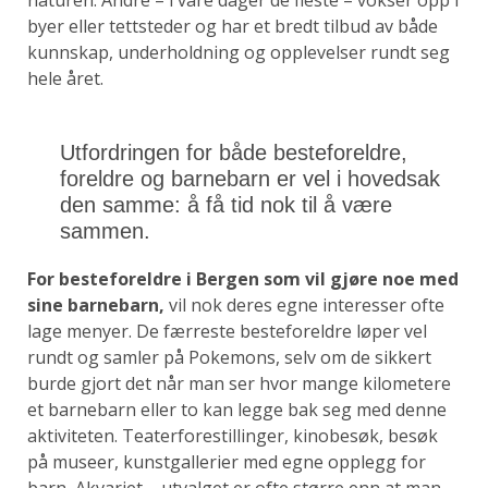
naturen. Andre – i våre dager de fleste – vokser opp i
byer eller tettsteder og har et bredt tilbud av både
kunnskap, underholdning og opplevelser rundt seg
hele året.
Utfordringen for både besteforeldre,
foreldre og barnebarn er vel i hovedsak
den samme: å få tid nok til å være
sammen.
For besteforeldre i Bergen som vil gjøre noe med
sine barnebarn,
vil nok deres egne interesser ofte
lage menyer. De færreste besteforeldre løper vel
rundt og samler på Pokemons, selv om de sikkert
burde gjort det når man ser hvor mange kilometere
et barnebarn eller to kan legge bak seg med denne
aktiviteten. Teaterforestillinger, kinobesøk, besøk
på museer, kunstgallerier med egne opplegg for