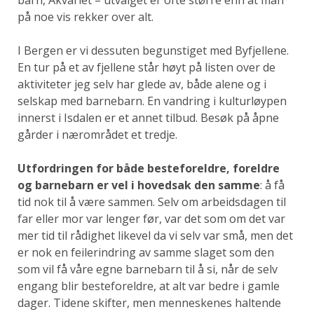
barn, Akvariet – utvalget er ofte større enn at man
på noe vis rekker over alt.
I Bergen er vi dessuten begunstiget med Byfjellene.
En tur på et av fjellene står høyt på listen over de
aktiviteter jeg selv har glede av, både alene og i
selskap med barnebarn. En vandring i kulturløypen
innerst i Isdalen er et annet tilbud. Besøk på åpne
gårder i nærområdet et tredje.
Utfordringen for både besteforeldre, foreldre
og barnebarn er vel i hovedsak den samme
: å få
tid nok til å være sammen. Selv om arbeidsdagen til
far eller mor var lenger før, var det som om det var
mer tid til rådighet likevel da vi selv var små, men det
er nok en feilerindring av samme slaget som den
som vil få våre egne barnebarn til å si, når de selv
engang blir besteforeldre, at alt var bedre i gamle
dager. Tidene skifter, men menneskenes haltende