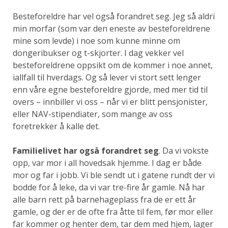
Besteforeldre har vel også forandret seg. Jeg så aldri
min morfar (som var den eneste av besteforeldrene
mine som levde) i noe som kunne minne om
dongeribukser og t-skjorter. I dag vekker vel
besteforeldrene oppsikt om de kommer i noe annet,
iallfall til hverdags. Og så lever vi stort sett lenger
enn våre egne besteforeldre gjorde, med mer tid til
overs – innbiller vi oss – når vi er blitt pensjonister,
eller NAV-stipendiater, som mange av oss
foretrekker å kalle det.
Familielivet har også forandret seg
. Da vi vokste
opp, var mor i all hovedsak hjemme. I dag er både
mor og far i jobb. Vi ble sendt ut i gatene rundt der vi
bodde for å leke, da vi var tre-fire år gamle. Nå har
alle barn rett på barnehageplass fra de er ett år
gamle, og der er de ofte fra åtte til fem, før mor eller
far kommer og henter dem, tar dem med hjem, lager