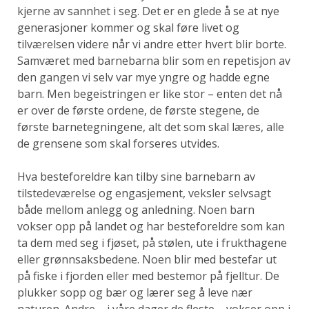
kjerne av sannhet i seg. Det er en glede å se at nye
generasjoner kommer og skal føre livet og
tilværelsen videre når vi andre etter hvert blir borte.
Samværet med barnebarna blir som en repetisjon av
den gangen vi selv var mye yngre og hadde egne
barn. Men begeistringen er like stor – enten det nå
er over de første ordene, de første stegene, de
første barnetegningene, alt det som skal læres, alle
de grensene som skal forseres utvides.
Hva besteforeldre kan tilby sine barnebarn av
tilstedeværelse og engasjement, veksler selvsagt
både mellom anlegg og anledning. Noen barn
vokser opp på landet og har besteforeldre som kan
ta dem med seg i fjøset, på stølen, ute i frukthagene
eller grønnsaksbedene. Noen blir med bestefar ut
på fiske i fjorden eller med bestemor på fjelltur. De
plukker sopp og bær og lærer seg å leve nær