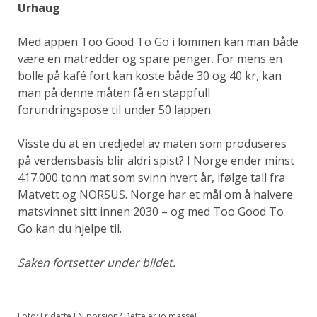
Urhaug
Med appen Too Good To Go i lommen kan man både
være en matredder og spare penger. For mens en
bolle på kafé fort kan koste både 30 og 40 kr, kan
man på denne måten få en stappfull
forundringspose til under 50 lappen.
Visste du at en tredjedel av maten som produseres
på verdensbasis blir aldri spist? I Norge ender minst
417.000 tonn mat som svinn hvert år, ifølge tall fra
Matvett og NORSUS. Norge har et mål om å halvere
matsvinnet sitt innen 2030 – og med Too Good To
Go kan du hjelpe til.
Saken fortsetter under bildet.
Foto: Er dette ÉN porsjon? Dette er jo masse!