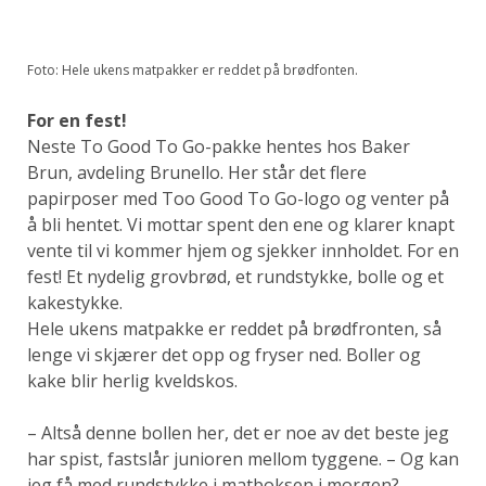
Foto: Hele ukens matpakker er reddet på brødfonten.
For en fest!
Neste To Good To Go-pakke hentes hos Baker
Brun, avdeling Brunello. Her står det flere
papirposer med Too Good To Go-logo og venter på
å bli hentet. Vi mottar spent den ene og klarer knapt
vente til vi kommer hjem og sjekker innholdet. For en
fest! Et nydelig grovbrød, et rundstykke, bolle og et
kakestykke.
Hele ukens matpakke er reddet på brødfronten, så
lenge vi skjærer det opp og fryser ned. Boller og
kake blir herlig kveldskos.
– Altså denne bollen her, det er noe av det beste jeg
har spist, fastslår junioren mellom tyggene. – Og kan
jeg få med rundstykke i matboksen i morgen?