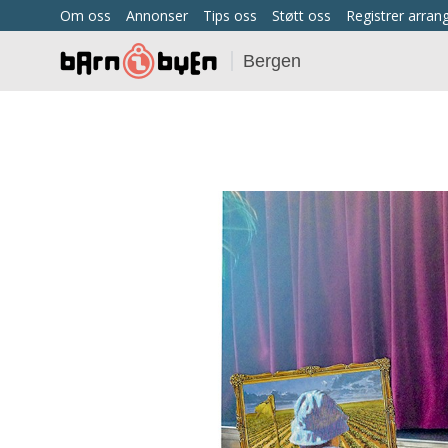
Om oss
Annonser
Tips oss
Støtt oss
Registrer arra
Bergen