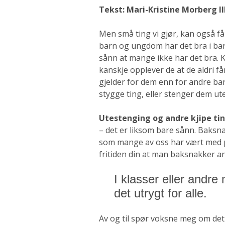
Tekst: Mari-Kristine Morberg Il
Men små ting vi gjør, kan også få n
barn og ungdom har det bra i ba
sånn at mange ikke har det bra. Ka
kanskje opplever de at de aldri f
gjelder for dem enn for andre bar
stygge ting, eller stenger dem ute
Utestenging og andre kjipe ti
– det er liksom bare sånn. Baksn
som mange av oss har vært med på.
fritiden din at man baksnakker a
I klasser eller andre
det utrygt for alle.
Av og til spør voksne meg om det e