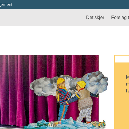
ngement
Det skjer
Forslag ti
M
m
f