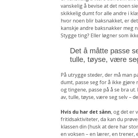
vanskelig å bevise at det noen s
skikkelig dumt for alle andre i kla
hvor noen blir baksnakket, er det 
kanskje andre baksnakker meg når
Stygge ting? Eller løgner som ik
Det å måtte passe seg
tulle, tøyse, være seg
På utrygge steder, der må man pas
dumt, passe seg for å ikke gjøre
og tingene, passe på å se bra ut. 
av, tulle, tøyse, være seg selv – de
Hvis du har det sånn
, og det er 
fri­tidsaktiviteter, da kan du pr
klassen din (husk at dere har stor 
en voksen – en lærer, en trener,