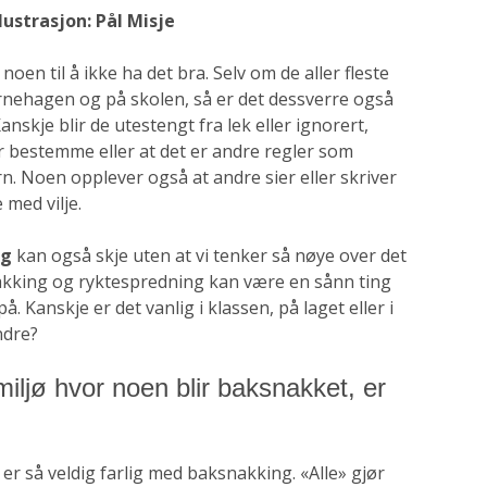
lustrasjon: Pål Misje
oen til å ikke ha det bra. Selv om de aller fleste
rnehagen og på skolen, så er det dessverre også
nskje blir de utestengt fra lek eller ignorert,
år bestemme eller at det er andre regler som
n. Noen opplever også at andre sier eller skriver
 med vilje.
ng
kan også skje uten at vi tenker så nøye over det
akking og ryktespredning kan være en sånn ting
 Kanskje er det vanlig i klassen, på laget eller i
ndre?
 miljø hvor noen blir baksnakket, er
r så veldig farlig med baksnak­king. «Alle» gjør