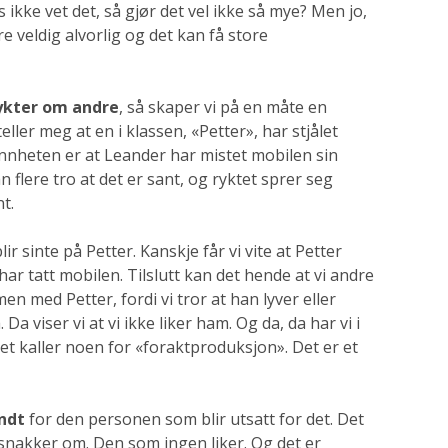
ikke vet det, så gjør det vel ikke så mye? Men jo,
e veldig alvorlig og det kan få store
rykter om andre
, så skaper vi på en måte en
ler meg at en i klassen, «Petter», har stjålet
annheten er at Leander har mistet mobilen sin
 flere tro at det er sant, og ryktet sprer seg
nt.
r sinte på Petter. Kanskje får vi vite at Petter
 har tatt mobilen. Tilslutt kan det hende at vi andre
en med Petter, fordi vi tror at han lyver eller
 Da viser vi at vi ikke liker ham. Og da, da har vi i
Det kaller noen for «foraktproduksjon». Det er et
ndt
for den personen som blir utsatt for det. Det
 snakker om. Den som ingen liker. Og det er