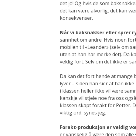
det jo! Og hvis de som baksnakkes 
det kan være alvorlig, det kan vær
konsekvenser.
Når vi baksnakker eller sprer 
sannhet om andre. Hvis noen fortel
mobilen til «Leander» (selv om s
uten at han har merke det). Da kan
veldig fort. Selv om det ikke er sa
Da kan det fort hende at mange bli
lyver – siden han sier at han ikke
i klassen heller ikke vil være samm
kanskje vil stjele noe fra oss også.
klassen skapt forakt for Petter. 
viktig ord, synes jeg.
Forakt-produksjon er veldig vo
er vanskelig å være den som alle