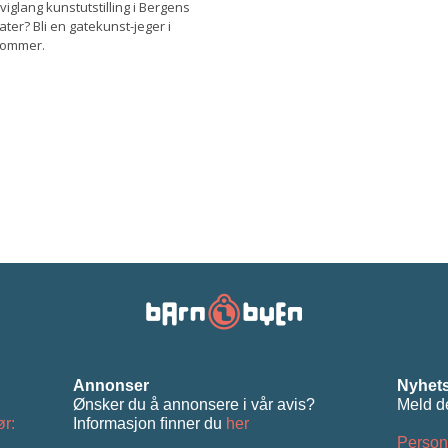
viglang kunstutstilling i Bergens
ater? Bli en gatekunst-jeger i
ommer.
Annonser
Nyhets
Ønsker du å annonsere i vår avis?
Meld d
ør:
Informasjon ﬁnner du
her
Person