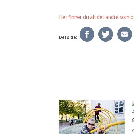
Her finner du alt det andre som 
Del side:
2
G
V