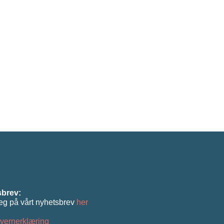
brev:
eg på vårt nyhetsbrev
her
vernerklæring