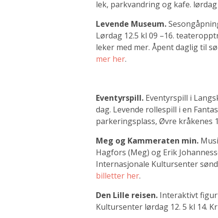
lek, parkvandring og kafe. lørdag 
Levende Museum.
Sesongåpnin
Lørdag 12.5 kl 09 –16. teateropp
leker med mer. Åpent daglig til s
mer her
.
Eventyrspill.
Eventyrspill i Langs
dag. Levende rollespill i en Fant
parkeringsplass, Øvre kråkenes 17
Meg og Kammeraten min.
Musi
Hagfors (Meg) og Erik Johanness
Internasjonale Kultursenter sønda
billetter her
.
Den Lille reisen.
Interaktivt fig
Kultursenter lørdag 12. 5 kl 14. Kr