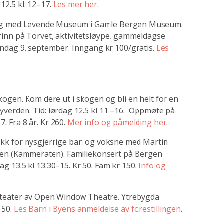
12.5 kl. 12–17.
Les mer her
.
g med Levende Museum i Gamle Bergen Museum.
trinn på Torvet, aktivitetsløype, gammeldagse
øndag 9. september. Inngang kr 100/gratis.
Les
kogen. Kom dere ut i skogen og bli en helt for en
asyverden. Tid: lørdag 12.5 kl 11 –16. Oppmøte på
. Fra 8 år. Kr 260.
Mer info og påmelding her
.
kk for nysgjerrige ban og voksne med
Martin
en (Kammeraten). Familiekonsert på Bergen
g 13.5 kl 13.30–15. Kr 50. Fam kr 150.
Info og
urteater av Open Window Theatre. Ytrebygda
 50.
Les Barn i Byens anmeldelse av forestillingen
.