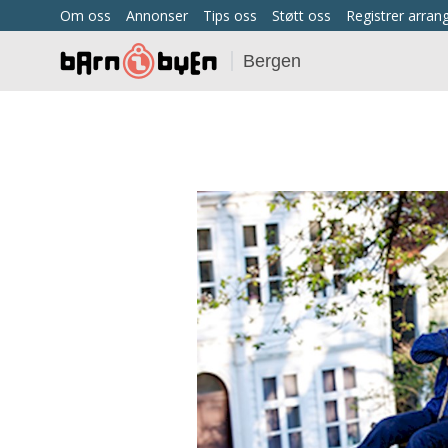
Om oss
Annonser
Tips oss
Støtt oss
Registrer arra
Bergen