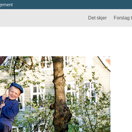
ngement
Det skjer
Forslag ti