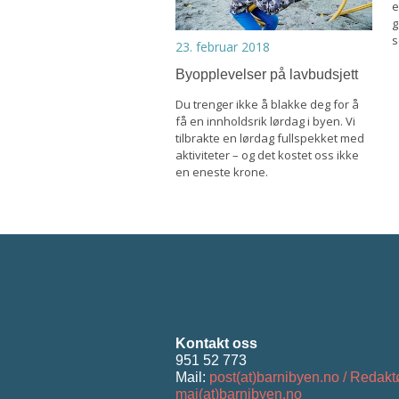
e
g
s
23. februar 2018
Byopplevelser på lavbudsjett
Du trenger ikke å blakke deg for å
få en innholdsrik lørdag i byen. Vi
tilbrakte en lørdag fullspekket med
aktiviteter – og det kostet oss ikke
en eneste krone.
Kontakt oss
951 52 773
Mail:
post(at)barnibyen.no / Redakt
mai(at)barnibyen.no