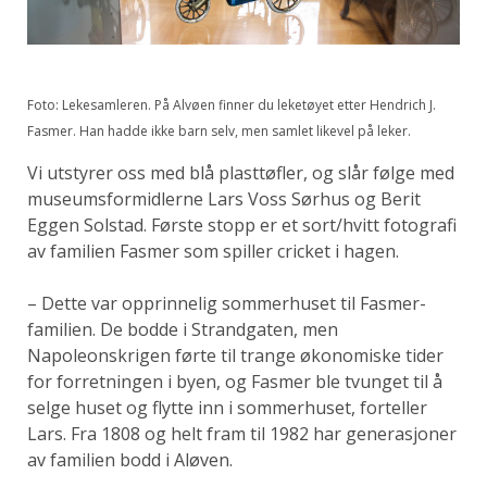
Foto: Lekesamleren. På Alvøen finner du leketøyet etter Hendrich J.
Fasmer. Han hadde ikke barn selv, men samlet likevel på leker.
Vi utstyrer oss med blå plasttøfler, og slår følge med
museumsformidlerne Lars Voss Sørhus og Berit
Eggen Solstad. Første stopp er et sort/hvitt fotografi
av familien Fasmer som spiller cricket i hagen.
– Dette var opprinnelig sommerhuset til Fasmer-
familien. De bodde i Strandgaten, men
Napoleonskrigen førte til trange økonomiske tider
for forretningen i byen, og Fasmer ble tvunget til å
selge huset og flytte inn i sommerhuset, forteller
Lars. Fra 1808 og helt fram til 1982 har generasjoner
av familien bodd i Aløven.