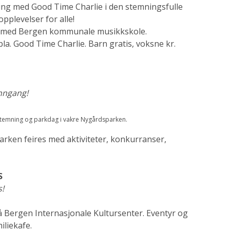
ng med Good Time Charlie i den stemningsfulle
plevelser for alle!
lle med Bergen kommunale musikkskole.
la. Good Time Charlie. Barn gratis, voksne kr.
inngang!
stemning og parkdag i vakre Nygårdsparken.
rken feires med aktiviteter, konkurranser,
S
s!
 Bergen Internasjonale Kultursenter. Eventyr og
iliekafe.