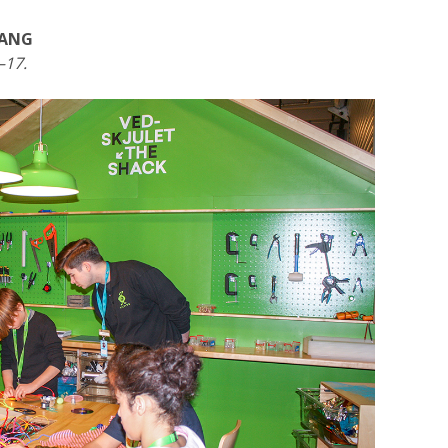
GANG
0–17.