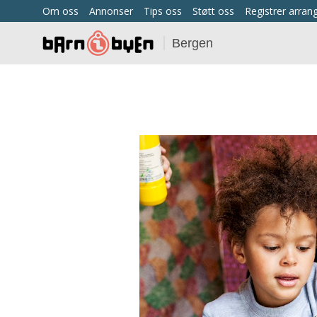
Om oss
Annonser
Tips oss
Støtt oss
Registrer arra
Bergen