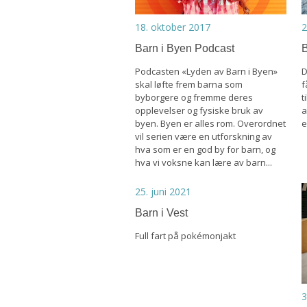
18. oktober 2017
2
Barn i Byen Podcast
B
Podcasten «Lyden av Barn i Byen»
D
skal løfte frem barna som
f
byborgere og fremme deres
t
opplevelser og fysiske bruk av
a
byen. Byen er alles rom. Overordnet
e
vil serien være en utforskning av
hva som er en god by for barn, og
hva vi voksne kan lære av barn...
25. juni 2021
Barn i Vest
Full fart på pokémonjakt
3