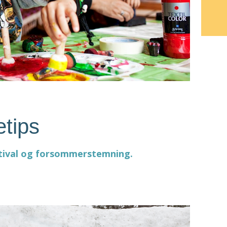
etips
stival og forsommerstemning.
L