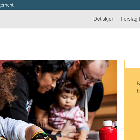
ngement
Det skjer
Forslag ti
B
h