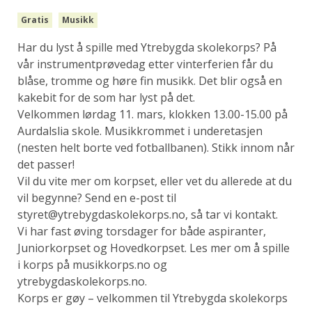
Gratis
Musikk
Har du lyst å spille med Ytrebygda skolekorps? På
vår instrumentprøvedag etter vinterferien får du
blåse, tromme og høre fin musikk. Det blir også en
kakebit for de som har lyst på det.
Velkommen lørdag 11. mars, klokken 13.00-15.00 på
Aurdalslia skole. Musikkrommet i underetasjen
(nesten helt borte ved fotballbanen). Stikk innom når
det passer!
Vil du vite mer om korpset, eller vet du allerede at du
vil begynne? Send en e-post til
styret@ytrebygdaskolekorps.no, så tar vi kontakt.
Vi har fast øving torsdager for både aspiranter,
Juniorkorpset og Hovedkorpset. Les mer om å spille
i korps på musikkorps.no og
ytrebygdaskolekorps.no.
Korps er gøy – velkommen til Ytrebygda skolekorps