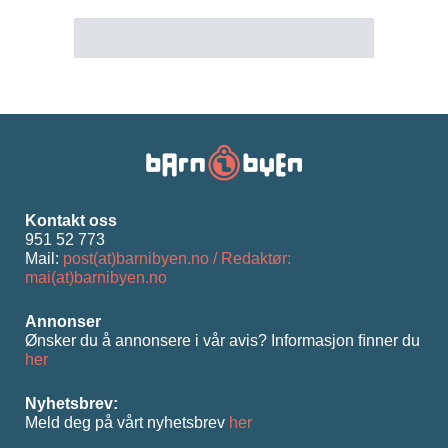
Kontakt oss
951 52 773
Mail:
post(at)barnibyen.no / Redaktør:
mai(at)barnibyen.no
Annonser
Ønsker du å annonsere i vår avis? Informasjon ﬁnner du
her
Nyhetsbrev:
Meld deg på vårt nyhetsbrev
her