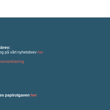
brev:
eg på vårt nyhetsbrev
her
vernerklæring
es papirutgaven
her