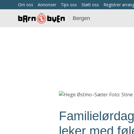
Om oss
Annonser
Tips oss
Støtt oss
Registrer arra
Bergen
Familielørdag
leker med fø