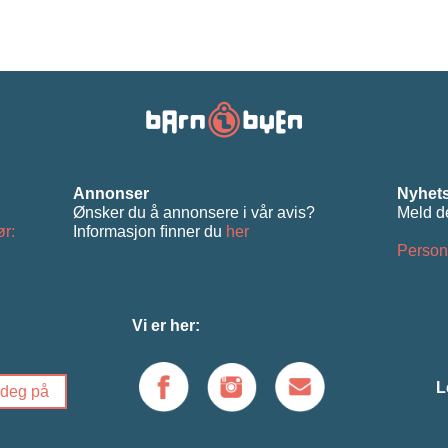
Annonser
Nyhets
Ønsker du å annonsere i vår avis?
Meld d
ør:
Informasjon ﬁnner du
her
Person
Vi er her:
L