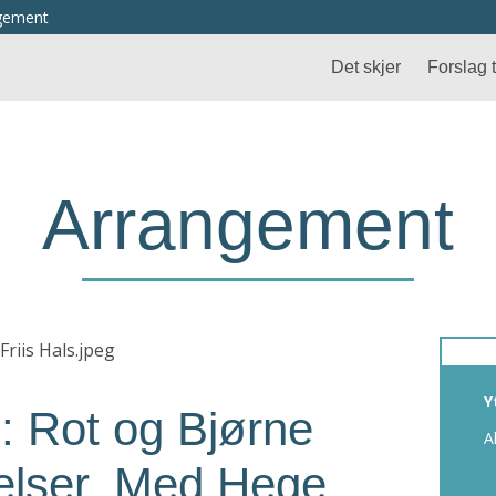
ngement
Det skjer
Forslag ti
Arrangement
Y
: Rot og Bjørne
A
lelser. Med Hege