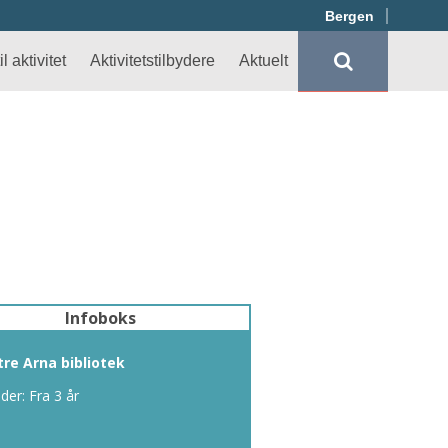
Bergen
l aktivitet
Aktivitetstilbydere
Aktuelt
Infoboks
tre Arna bibliotek
lder: Fra 3 år