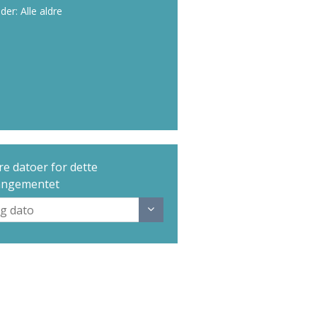
lder: Alle aldre
e datoer for dette
angementet