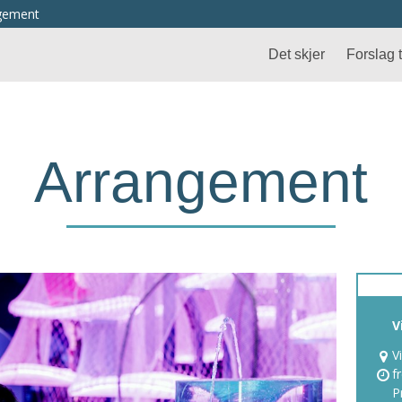
ngement
Det skjer
Forslag ti
Arrangement
V
V
f
P