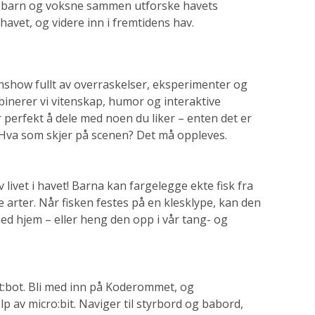
n barn og voksne sammen utforske havets
havet, og videre inn i fremtidens hav.
nshow fullt av overraskelser, eksperimenter og
inerer vi vitenskap, humor og interaktive
 perfekt å dele med noen du liker – enten det er
. Hva som skjer på scenen? Det må oppleves.
v livet i havet! Barna kan fargelegge ekte fisk fra
e arter. Når fisken festes på en klesklype, kan den
ed hjem – eller heng den opp i vår tang- og
:bot. Bli med inn på Koderommet, og
 av micro:bit. Naviger til styrbord og babord,