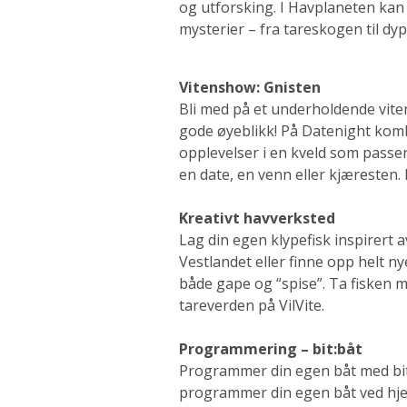
og utforsking. I Havplaneten ka
mysterier – fra tareskogen til dyp
Vitenshow: Gnisten
Bli med på et underholdende vite
gode øyeblikk! På Datenight komb
opplevelser i en kveld som passer
en date, en venn eller kjæresten
Kreativt havverksted
Lag din egen klypefisk inspirert a
Vestlandet eller finne opp helt ny
både gape og “spise”. Ta fisken m
tareverden på VilVite.
Programmering – bit:båt
Programmer din egen båt med bit
programmer din egen båt ved hjelp