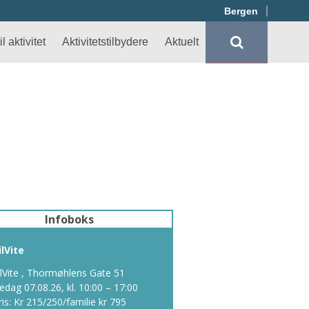
Bergen
l aktivitet
Aktivitetstilbydere
Aktuelt
Infoboks
ilVite
ilVite , Thormøhlens Gate 51
redag 07.08.26, kl. 10:00 – 17:00
ris: Kr 215/250/familie kr 795