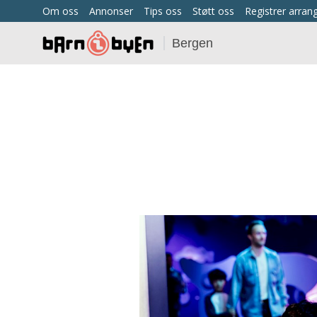
Om oss
Annonser
Tips oss
Støtt oss
Registrer arra
Bergen