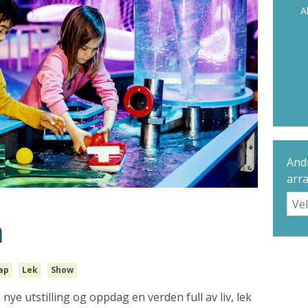
A
Andr
arr
n
ap
Lek
Show
 nye utstilling og oppdag en verden full av liv, lek