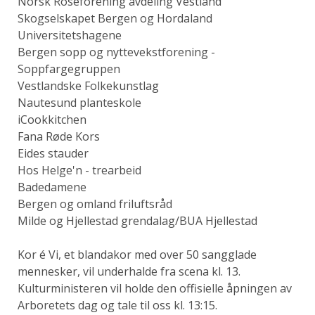
Norsk Roseforening avdeling Vestland
Skogselskapet Bergen og Hordaland
Universitetshagene
Bergen sopp og nyttevekstforening -
Soppfargegruppen
Vestlandske Folkekunstlag
Nautesund planteskole
iCookkitchen
Fana Røde Kors
Eides stauder
Hos Helge'n - trearbeid
Badedamene
Bergen og omland friluftsråd
Milde og Hjellestad grendalag/BUA Hjellestad
Kor é Vi, et blandakor med over 50 sangglade
mennesker, vil underhalde fra scena kl. 13.
Kulturministeren vil holde den offisielle åpningen av
Arboretets dag og tale til oss kl. 13:15.