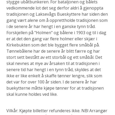
stygge ubåtbunkeren. For bataljonen og bålets
vedkommende lot det seg derfor aldri å gjenoppta
tradisjonen og Laksevågs Bueskyttere har siden den
gang vært alene om å opprettholde tradisjonen som
i de senere år har hengt i en ganske tynn tråd.
Forskjellen på "Holmen" og bålene i 1903 og til i dag
er at det den gang var flere holmer eller skjær i
Kirkebukten som det ble bygget flere småbål på.
Tønnebålene har de senere år blitt færre og har
stort sett bestått av ett storbål og ett småbål. Det
skal nevnes at mye av årsaken til at tradisjonen i
senere tid har hengt i en tynn tråd, skyldes at det
ikke er like enkelt å skaffe tønner lengre, slik som
det var for over 100 år siden. I de senere år har
buekytterne måtte kjøpe tønner for at tradisjonen
skal kunne holdes ved like.
Vilkår: Kjøpte billetter refunderes ikke. NB! Arrangør