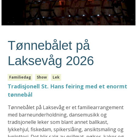
Tønnebålet på
Laksevåg 2026
Familiedag
Show
Lek
Tradisjonell St. Hans feiring med et enormt
tønnebål
Tønnebålet på Laksevåg er et familiearrangement
med barneunderholdning, dansemusikk og
tradisjonelle leker som blant annet ballkast,
lykkehjul, fiskedam, spikerslåing, ansiktsmaling og
lynlotteri. Det blir salg av grillmat, pølser, kaker og