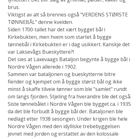
brus.
Viktigst av alt så brennes også "VERDENS STØRSTE
TØNNEBÅL" denne kvelden.
Siden 1700-tallet har det vært bygget bål i
Kirkebukten, men hvem som startet å bygge
tønnebål i Kirkebukten er i dag usikkert. Kanskje det
var Laksevågs Bueskyttere?!
Det sies at Laxevaags Bataljon begynte å bygge bål i
Nordre Vågen allerede i 1902.
Sammen var bataljonen og bueskytterne bitre
fiender og kjempet om å bygge størst bål og ikke
minst å skaffe tilveie tønner som ble "samlet" rundt
om langs fjorden. Stjeling fra hverandre ble det også.
Siste tønnebålet i Nordre Vågen ble bygget ca. i 1935
da det ble forbudt å bygge bål der. Bataljonen ble
nedlagt etter 1938 sesongen. Under krigen ble hele
Nordre Vågen med den idylliske trebebyggelsen
jevnet med jorden og erstattet av den kolossale