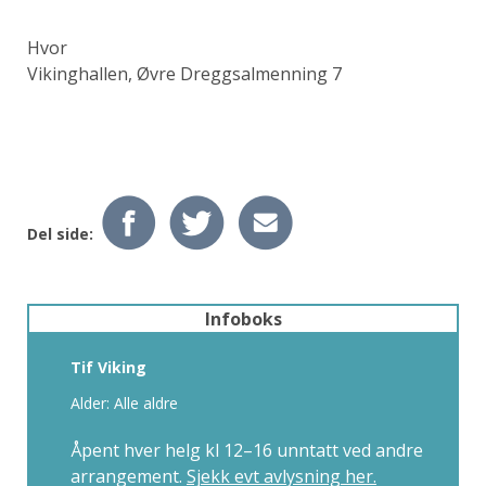
Hvor
Vikinghallen, Øvre Dreggsalmenning 7
Del side:
Infoboks
Tif Viking
Alder: Alle aldre
Åpent hver helg kl 12–16 unntatt ved andre
arrangement.
Sjekk evt avlysning her.