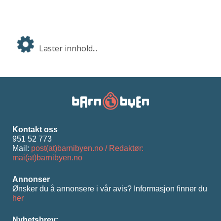
Laster innhold...
Kontakt oss
951 52 773
Mail:
post(at)barnibyen.no / Redaktør:
mai(at)barnibyen.no
Annonser
Ønsker du å annonsere i vår avis? Informasjon ﬁnner du
her
Nyhetsbrev: