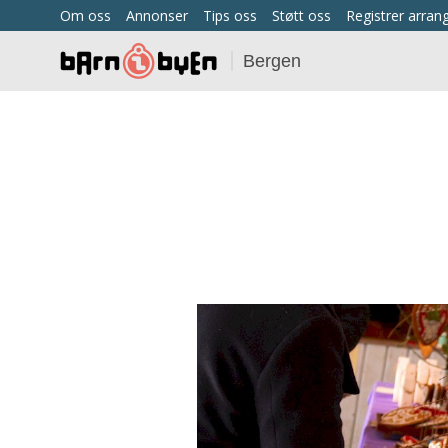
Om oss
Annonser
Tips oss
Støtt oss
Registrer arra
Bergen