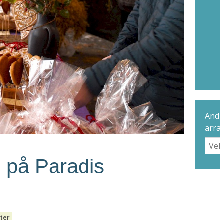
Andr
arr
 på Paradis
ter