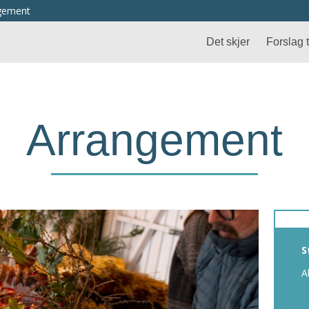
ngement
Det skjer
Forslag ti
Arrangement
S
A