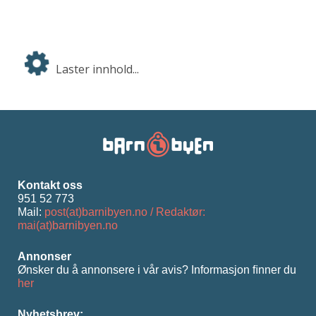
Laster innhold...
Kontakt oss
951 52 773
Mail:
post(at)barnibyen.no / Redaktør:
mai(at)barnibyen.no
Annonser
Ønsker du å annonsere i vår avis? Informasjon ﬁnner du
her
Nyhetsbrev: