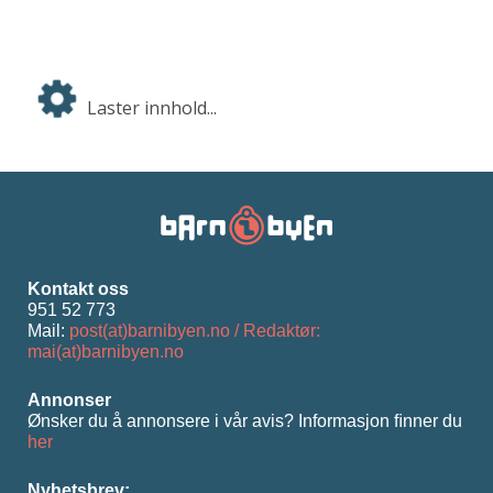
Laster innhold...
Kontakt oss
951 52 773
Mail:
post(at)barnibyen.no / Redaktør:
mai(at)barnibyen.no
Annonser
Ønsker du å annonsere i vår avis? Informasjon ﬁnner du
her
Nyhetsbrev: