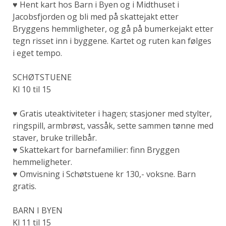
♥ Hent kart hos Barn i Byen og i Midthuset i
Jacobsfjorden og bli med på skattejakt etter
Bryggens hemmligheter, og gå på bumerkejakt etter
tegn risset inn i byggene. Kartet og ruten kan følges
i eget tempo.
SCHØTSTUENE
Kl 10 til 15
♥ Gratis uteaktiviteter i hagen; stasjoner med stylter,
ringspill, armbrøst, vassåk, sette sammen tønne med
staver, bruke trillebår.
♥ Skattekart for barnefamilier: finn Bryggen
hemmeligheter.
♥ Omvisning i Schøtstuene k
r 130,-
voksne. Barn
gratis.
BARN I BYEN
Kl 11 til 15