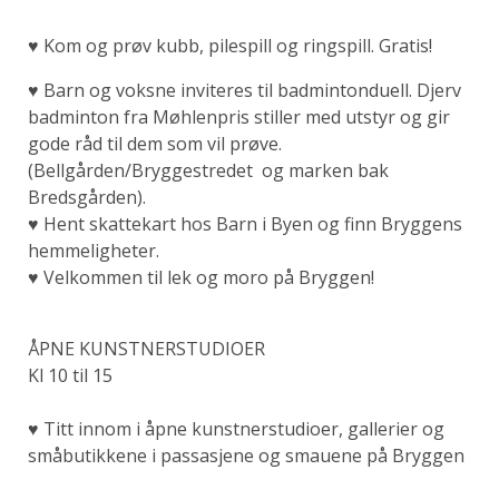
♥ Kom og prøv kubb, pilespill og ringspill. Gratis!
♥
Barn og voksne inviteres til badmintonduell.
Djerv
badminton fra Møhlenpris stiller med utstyr og gir
gode råd til dem som vil prøve.
(Bellgården/Bryggestredet og marken bak
Bredsgården).
♥
Hent skattekart hos Barn i Byen og finn Bryggens
hemmeligheter.
♥
Velkommen til lek og moro på Bryggen!
ÅPNE KUNSTNERSTUDIOER
Kl 10 til 15
♥ Titt innom i åpne kunstnerstudioer, gallerier og
småbutikkene i passasjene og smauene på Bryggen