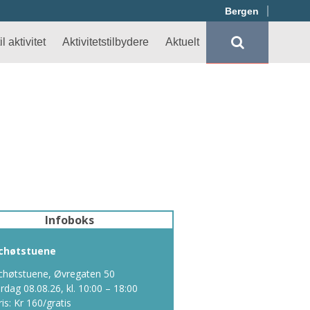
Bergen
l aktivitet
Aktivitetstilbydere
Aktuelt
Infoboks
chøtstuene
chøtstuene, Øvregaten 50
ørdag 08.08.26, kl. 10:00 – 18:00
ris: Kr 160/gratis