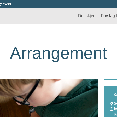
ngement
Det skjer
Forslag ti
Arrangement
S
S
l
P