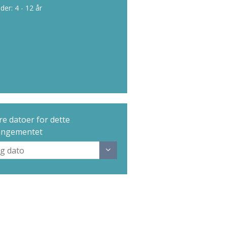
lder: 4 - 12 år
e datoer for dette
angementet