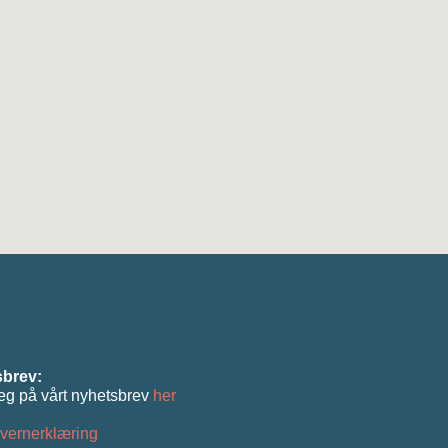
brev:
eg på vårt nyhetsbrev
her
vernerklæring