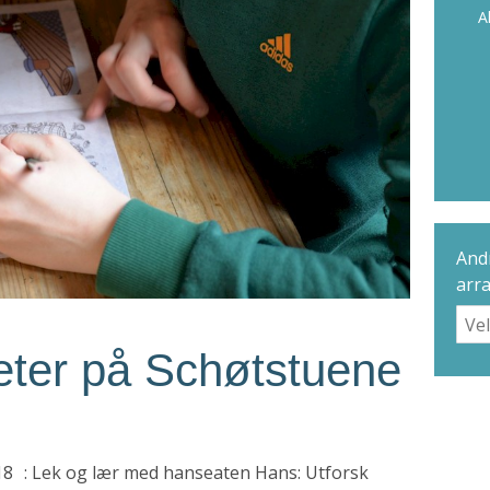
A
Andr
arr
teter på Schøtstuene
 - 18 : Lek og lær med hanseaten Hans: Utforsk