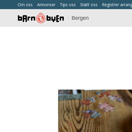
Om oss
Annonser
Tips oss
Støtt oss
Registrer arra
Bergen