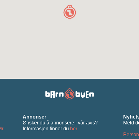
Annonser
Nyhets
Ønsker du å annonsere i vår avis?
Meld d
ør:
Informasjon ﬁnner du
her
Person