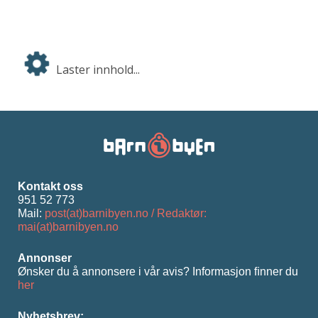
Laster innhold...
Kontakt oss
951 52 773
Mail:
post(at)barnibyen.no / Redaktør:
mai(at)barnibyen.no
Annonser
Ønsker du å annonsere i vår avis? Informasjon ﬁnner du
her
Nyhetsbrev: