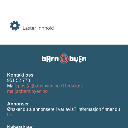
Laster innhold...
Kontakt oss
951 52 773
Mail:
post(at)barnibyen.no / Redaktør:
mai(at)barnibyen.no
Annonser
Ønsker du å annonsere i vår avis? Informasjon ﬁnner du
her
Nyhetsbrev: