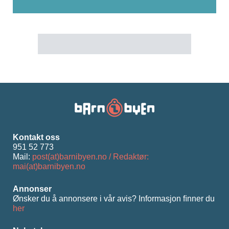
Kontakt oss
951 52 773
Mail:
post(at)barnibyen.no / Redaktør:
mai(at)barnibyen.no
Annonser
Ønsker du å annonsere i vår avis? Informasjon ﬁnner du
her