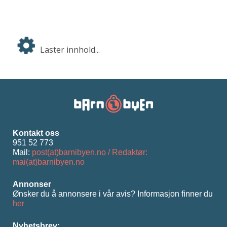
Laster innhold...
Kontakt oss
951 52 773
Mail:
post(at)barnibyen.no / Redaktør:
mai(at)barnibyen.no
Annonser
Ønsker du å annonsere i vår avis? Informasjon ﬁnner du
her
Nyhetsbrev: