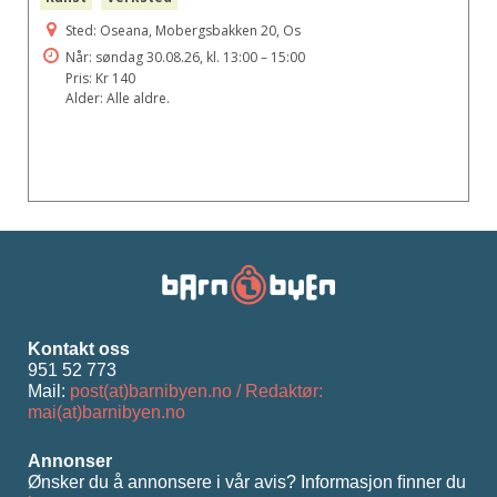
Sted: Oseana, Mobergsbakken 20, Os
Når: søndag 30.08.26, kl. 13:00 – 15:00
Pris: Kr 140
Alder: Alle aldre.
Kontakt oss
951 52 773
Mail:
post(at)barnibyen.no / Redaktør:
mai(at)barnibyen.no
Annonser
Ønsker du å annonsere i vår avis? Informasjon ﬁnner du