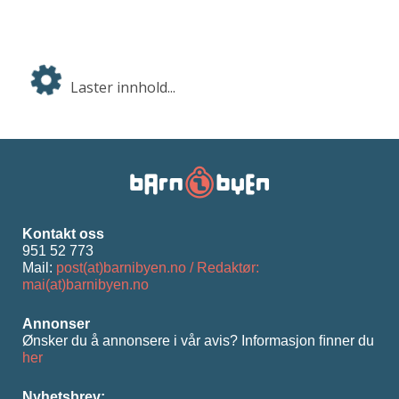
Laster innhold...
Kontakt oss
951 52 773
Mail:
post(at)barnibyen.no / Redaktør:
mai(at)barnibyen.no
Annonser
Ønsker du å annonsere i vår avis? Informasjon ﬁnner du
her
Nyhetsbrev: