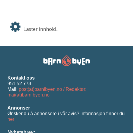
Laster innhold...
Kontakt oss
951 52 773
Mail:
post(at)barnibyen.no / Redaktør:
mai(at)barnibyen.no
Annonser
Ønsker du å annonsere i vår avis? Informasjon ﬁnner du
her
Nyhetsbrev: