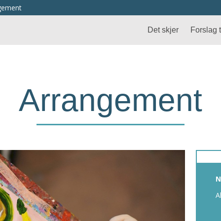
ngement
Det skjer
Forslag ti
Arrangement
N
A