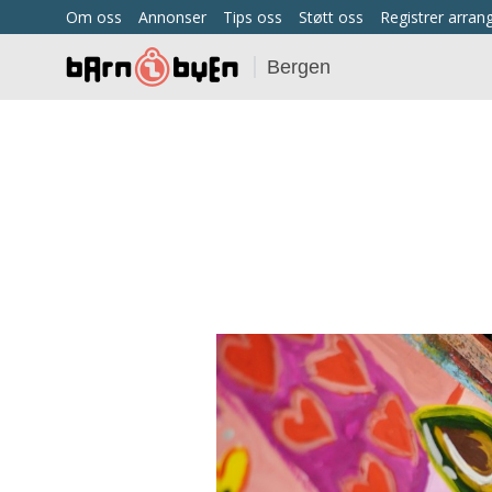
Om oss
Annonser
Tips oss
Støtt oss
Registrer arra
Bergen