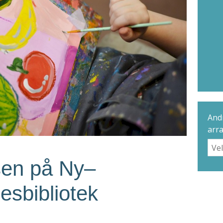
Andr
arr
sen på Ny–
esbibliotek