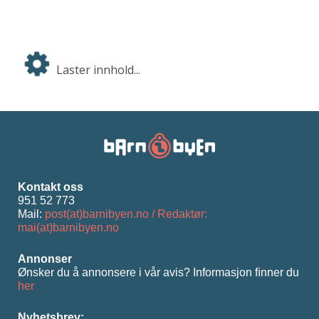
Laster innhold...
Kontakt oss
951 52 773
Mail:
post(at)barnibyen.no / Redaktør:
mai(at)barnibyen.no
Annonser
Ønsker du å annonsere i vår avis? Informasjon ﬁnner du
her
Nyhetsbrev: