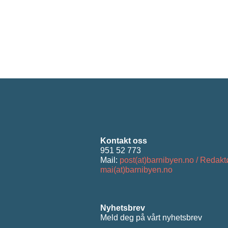
Kontakt oss
951 52 773
Mail:
post(at)barnibyen.no / Redakt
mai(at)barnibyen.no
Nyhetsbrev
Meld deg på vårt nyhetsbrev