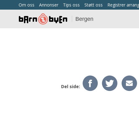
Om oss
Annonser
Tips oss
Støtt oss
Registrer arra
Bergen
Del side: