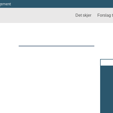
ngement
Det skjer
Forslag ti