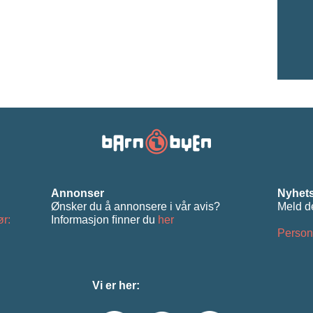
Annonser
Nyhets
Ønsker du å annonsere i vår avis?
Meld d
ør:
Informasjon ﬁnner du
her
Person
Vi er her: