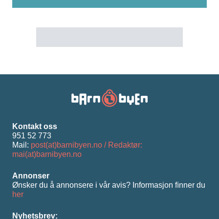
Kontakt oss
951 52 773
Mail:
post(at)barnibyen.no / Redaktør:
mai(at)barnibyen.no
Annonser
Ønsker du å annonsere i vår avis? Informasjon ﬁnner du
her
Nyhetsbrev: