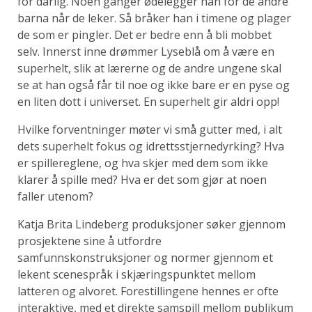
for dårlig. Noen ganger ødelegger han for de andre
barna når de leker. Så bråker han i timene og plager
de som er pingler. Det er bedre enn å bli mobbet
selv. Innerst inne drømmer Lyseblå om å være en
superhelt, slik at lærerne og de andre ungene skal
se at han også får til noe og ikke bare er en pyse og
en liten dott i universet. En superhelt gir aldri opp!
Hvilke forventninger møter vi små gutter med, i alt
dets superhelt fokus og idrettsstjernedyrking? Hva
er spillereglene, og hva skjer med dem som ikke
klarer å spille med? Hva er det som gjør at noen
faller utenom?
Katja Brita Lindeberg produksjoner søker gjennom
prosjektene sine å utfordre
samfunnskonstruksjoner og normer gjennom et
lekent scenespråk i skjæringspunktet mellom
latteren og alvoret. Forestillingene hennes er ofte
interaktive, med et direkte samspill mellom publikum